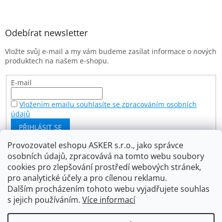
á
p
a
Odebírat newsletter
t
Vložte svůj e-mail a my vám budeme zasílat informace o nových
í
produktech na našem e-shopu.
E-mail
Vložením emailu souhlasíte se zpracováním osobních
údajů
PŘIHLÁSIT SE
Provozovatel eshopu ASKER s.r.o., jako správce
osobních údajů, zpracovává na tomto webu soubory
Facebook
cookies pro zlepšování prostředí webových stránek,
pro analytické účely a pro cílenou reklamu.
Dalším procházením tohoto webu vyjadřujete souhlas
s jejich používáním.
Více informací
Vytvořil Shoptet