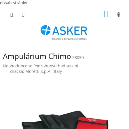
obsah stránky
Přejít
NÁKUP
na
obsah
KOŠÍK
Ampulárium Chimo
98050
Průměrné
Neohodnoceno
Podrobnosti hodnocení
hodnocení
Značka:
Moretti S.p.A., Italy
produktu
je
0,0
z
5
hvězdiček.