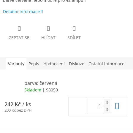
barvě červené nebo modré pro 42 ampulí
Detailní informace
ZEPTAT SE
HLÍDAT
SDÍLET
Varianty
Popis
Hodnocení
Diskuze
Ostatní informace
barva: červená
Skladem
| 98050
Do 
242 Kč
/ ks
200 Kč bez DPH
Z