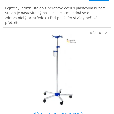
5,0
Pojizdný infúzní stojan z nerezové oceli s plastovým křížem.
z
Stojan je nastavitelný na 117 - 230 cm. Jedná se o
5
zdravotnický prostředek. Před použitím si vždy pečlivě
hvězdiček.
přečtěte...
Kód:
41121
Infúzní stojan chromovaný