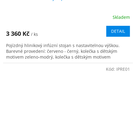
Skladem
DETAIL
3 360 Kč
/ ks
Pojízdný hlinikový infúzní stojan s nastavitelnou výškou.
Barevné provedení: červeno - černý, kolečka s dětským
motivem zeleno-modrý, kolečka s dětským motivem
Kód:
IPRE01