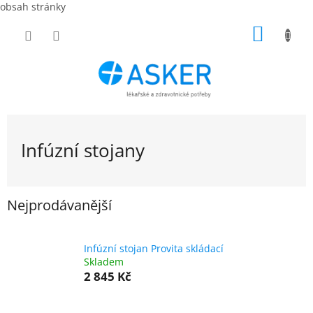
obsah stránky
Přejít
NÁKUP
na
obsah
KOŠÍK
Infúzní stojany
Nejprodávanější
Infúzní stojan Provita skládací
Skladem
2 845 Kč