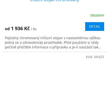
Skladem
Průměrné
hodnocení
produktu
DETAIL
1 936 Kč
od
/ ks
je
5,0
Pojízdný chromovaný infúzní stojan s nastavitelnou výškou
z
Jedná se o zdravotnický prostředek. Před použitím si vždy
5
pečlivě přečtěte informace o přípravku a je-li součástí tak...
hvězdiček.
Kód:
MI425