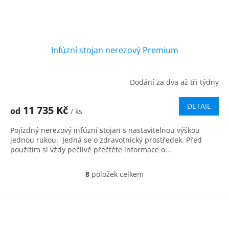
Infúzní stojan nerezový Premium
Dodání za dva až tři týdny
DETAIL
11 735 Kč
od
/ ks
Pojízdný nerezový infúzní stojan s nastavitelnou výškou
jednou rukou. Jedná se o zdravotnický prostředek. Před
použitím si vždy pečlivě přečtěte informace o...
8
položek celkem
O
v
l
Z
á
á
d
p
a