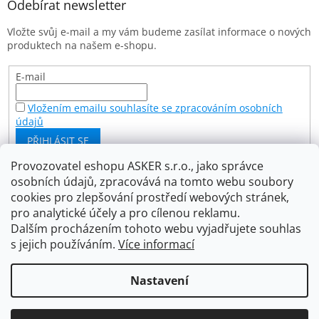
a
Odebírat newsletter
c
t
í
Vložte svůj e-mail a my vám budeme zasílat informace o nových
í
p
produktech na našem e-shopu.
r
v
k
E-mail
y
v
Vložením emailu souhlasíte se zpracováním osobních
ý
údajů
p
PŘIHLÁSIT SE
i
s
Provozovatel eshopu ASKER s.r.o., jako správce
u
osobních údajů, zpracovává na tomto webu soubory
Facebook
cookies pro zlepšování prostředí webových stránek,
pro analytické účely a pro cílenou reklamu.
Dalším procházením tohoto webu vyjadřujete souhlas
s jejich používáním.
Více informací
Vytvořil Shoptet
Nastavení
Copyright 2026
Asker s.r.o.
. Všechna práva vyhrazena.