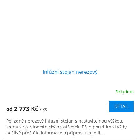
Infúzní stojan nerezový
Skladem
DETAIL
2 773 Kč
od
/ ks
Pojízdný nerezový infúzní stojan s nastavitelnou výškou.
Jedná se o zdravotnický prostředek. Před použitím si vždy
pečlivě přečtěte informace o přípravku a je-li...