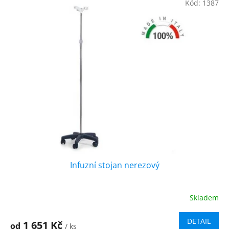
hvězdiček.
Kód:
1387
Infuzní stojan nerezový
Skladem
Průměrné
hodnocení
produktu
DETAIL
1 651 Kč
od
/ ks
je