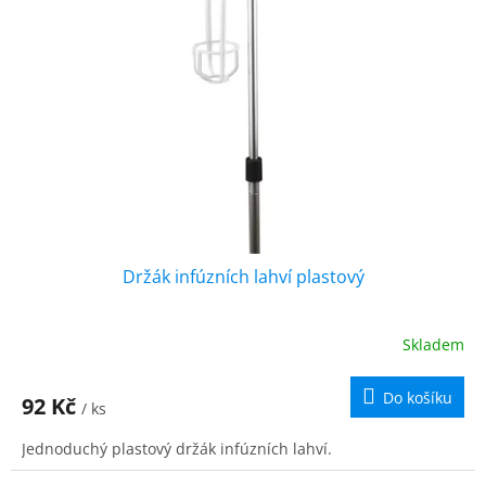
u
s
k
p
t
r
ů
o
d
u
k
t
ů
Držák infúzních lahví plastový
Skladem
Průměrné
hodnocení
produktu
Do košíku
92 Kč
/ ks
je
5,0
Jednoduchý plastový držák infúzních lahví.
z
5