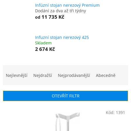
Infúzní stojan nerezový Premium
Dodání za dva až tři týdny
11 735 Kč
od
Infuzní stojan nerezový 425
Skladem
2 674 Kč
Ř
a
Nejlevnější
Nejdražší
Nejprodávanější
Abecedně
z
e
n
OTEVŘÍT FILTR
í
p
V
r
Kód:
1391
ý
o
p
d
i