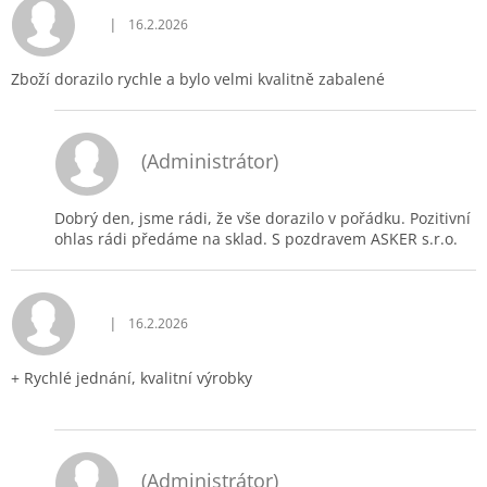
|
16.2.2026
Hodnocení obchodu je 5 z 5 hvězdiček.
Zboží dorazilo rychle a bylo velmi kvalitně zabalené
(Administrátor)
Dobrý den, jsme rádi, že vše dorazilo v pořádku. Pozitivní
ohlas rádi předáme na sklad. S pozdravem ASKER s.r.o.
|
16.2.2026
Hodnocení obchodu je 5 z 5 hvězdiček.
+ Rychlé jednání, kvalitní výrobky
(Administrátor)