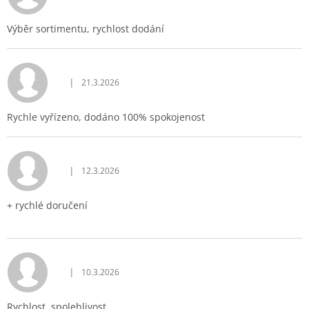
Výběr sortimentu, rychlost dodání
|
21.3.2026
Hodnocení obchodu je 5 z 5 hvězdiček.
Rychle vyřízeno, dodáno 100% spokojenost
|
12.3.2026
Hodnocení obchodu je 5 z 5 hvězdiček.
+ rychlé doručení
|
10.3.2026
Hodnocení obchodu je 5 z 5 hvězdiček.
Rychlost, spolehlivost