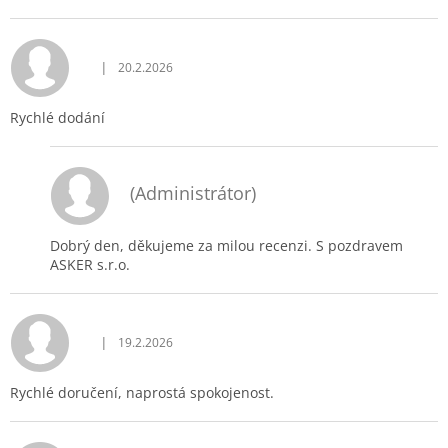
|
20.2.2026
Hodnocení obchodu je 5 z 5 hvězdiček.
Rychlé dodání
(Administrátor)
Dobrý den, děkujeme za milou recenzi. S pozdravem
ASKER s.r.o.
|
19.2.2026
Hodnocení obchodu je 5 z 5 hvězdiček.
Rychlé doručení, naprostá spokojenost.