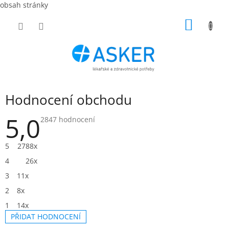
obsah stránky
Přejít
NÁKUP
na
obsah
KOŠÍK
Hodnocení obchodu
5,0
Průměrné
2847 hodnocení
hodnocení
obchodu
je
5
2788x
5,0
z
4
26x
5
hvězdiček.
3
11x
2
8x
1
14x
PŘIDAT HODNOCENÍ
V