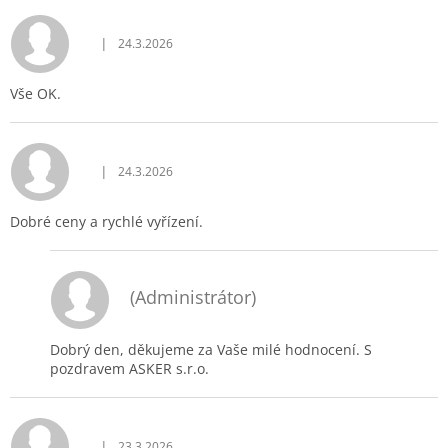
|
24.3.2026
Hodnocení obchodu je 5 z 5 hvězdiček.
Vše OK.
|
24.3.2026
Hodnocení obchodu je 5 z 5 hvězdiček.
Dobré ceny a rychlé vyřízení.
(Administrátor)
Dobrý den, děkujeme za Vaše milé hodnocení. S
pozdravem ASKER s.r.o.
|
23.3.2026