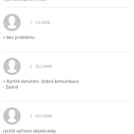
|
1.3.2026
Hodnocení obchodu je 5 z 5 hvězdiček.
+ Bez problému
|
23.2.2026
Hodnocení obchodu je 5 z 5 hvězdiček.
+ Rychlé doručení. Dobrá komunikace.
- Žádné
|
23.2.2026
Hodnocení obchodu je 5 z 5 hvězdiček.
rychlé vyřízení objednávky