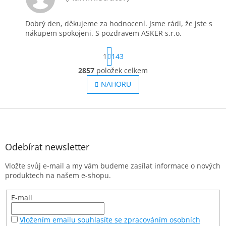
Dobrý den, děkujeme za hodnocení. Jsme rádi, že jste s
nákupem spokojeni. S pozdravem ASKER s.r.o.
S
1
143
t
r
2857
položek celkem
O
á
v
NAHORU
n
l
k
o
á
v
Z
d
á
a
á
n
c
p
í
í
a
Odebírat newsletter
p
t
r
Vložte svůj e-mail a my vám budeme zasílat informace o nových
í
v
produktech na našem e-shopu.
k
y
E-mail
v
ý
p
Vložením emailu souhlasíte se zpracováním osobních