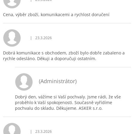
Hodnocení obchodu je 5 z 5 hvězdiček.
Cena, výběr zboží, komunikacemi a rychlost doručení
|
23.3.2026
Hodnocení obchodu je 5 z 5 hvězdiček.
Dobrá komunikace s obchodem, zboží bylo dobře zabaleno a
rychle odesláno. Děkuji a doporučuji ostatním.
(Administrátor)
Dobrý den, vážíme si Vaší pochvaly. Jsme rádi, že vše
proběhlo k Vaší spokojenosti. Současně vyřídíme
pochvalu do skladu. Děkujeme. ASKER s.r.o.
|
23.3.2026
Hodnocení obchodu je 5 z 5 hvězdiček.