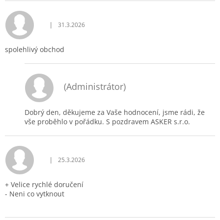
|
31.3.2026
Hodnocení obchodu je 5 z 5 hvězdiček.
spolehlivý obchod
(Administrátor)
Dobrý den, děkujeme za Vaše hodnocení, jsme rádi, že
vše proběhlo v pořádku. S pozdravem ASKER s.r.o.
|
25.3.2026
Hodnocení obchodu je 5 z 5 hvězdiček.
+ Velice rychlé doručení
- Neni co vytknout