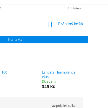
NÍ OBCHODU
OBNOVA HESLA
NAPIŠTE NÁM
Přihlášení
NÁKUPNÍ
Prázdný košík
KOŠÍK
Kontakty
, 100
Lanceta Haemolance
Plus
Skladem
345 Kč
30
položek celkem