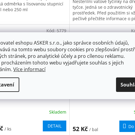
Nesterilní vatové tyčinky na d
ká odměrka s lisovanou stupnicí
tyčce. Jedná se o zdravotnický
l nebo 250 ml
iček.
prostředek. Před použitím si v
pečlivě přečtěte informace o p
a je-li součástí tak i návod k...
Kód:
5779
K
odej
ovatel eshopu ASKER s.r.o., jako správce osobních údajů,
vává na tomto webu soubory cookies pro zlepšování prostř
ch stránek, pro analytické účely a pro cílenou reklamu.
 procházením tohoto webu vyjadřujete souhlas s jejich
váním.
Více informací
tavení
Souhl
 emitní plastová
Kelímek 0,2 l PP, 100 ks
Skladem
DETAIL
Do 
Kč
52 Kč
/ ks
/ bal