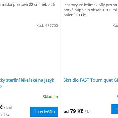
í miska plastová 22 cm nebo 26
Plastový PP kelímek bílý pro s
horké nápoje o obsahu 200 ml
balení 100 ks.
Kód:
987700
Kó
ky sterilní lékařské na jazyk
Škrtidlo FAST Tourniquet 
s
Skladem
Kč
/ bal
D
79 Kč
od
/ ks
Do košíku
 / 1 ks