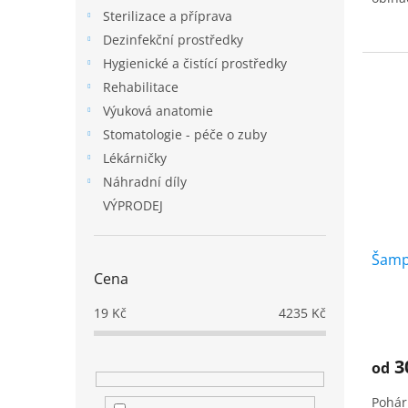
Sterilizace a příprava
Dezinfekční prostředky
Hygienické a čistící prostředky
Rehabilitace
Výuková anatomie
Stomatologie - péče o zuby
Lékárničky
Náhradní díly
VÝPRODEJ
Šamp
Cena
19
Kč
4235
Kč
Prům
hodno
produ
3
od
je
5,0
Pohár
z