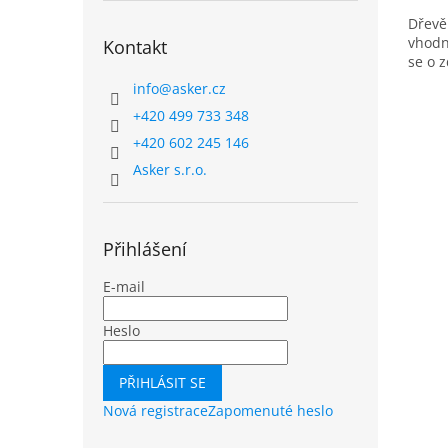
cena:
Dřevěn
vhodn
Kontakt
se o 
info
@
asker.cz
+420 499 733 348
+420 602 245 146
Asker s.r.o.
Přihlášení
E-mail
Heslo
PŘIHLÁSIT SE
Nová registrace
Zapomenuté heslo