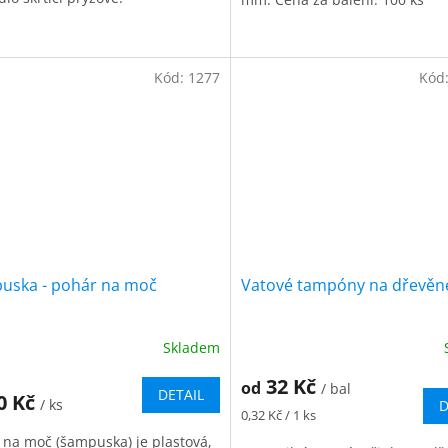
Kód:
1277
Kód
uska - pohár na moč
Vatové tampóny na dřevěné
Skladem
ěrné
cení
32 Kč
od
ktu
/ bal
DETAIL
0 Kč
/ ks
D
Měrná
0,32 Kč / 1 ks
cena:
 na moč (šampuska) je plastová,