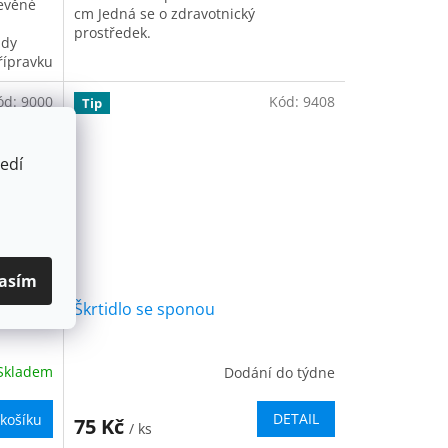
řevěné
cm Jedná se o zdravotnický
prostředek.
ždy
řípravku
ód:
9000
Kód:
9408
Tip
edí
asím
Škrtidlo se sponou
Skladem
Dodání do týdne
DETAIL
košíku
75 Kč
/ ks