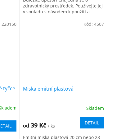
zdravotnický prostředek. Používejte jej
v souladu s návodem k použití a
určeným účelem stanoveným
výrobcem....
:
220150
Kód:
4507
 tyčce
Miska emitní plastová
Skladem
Skladem
DETAIL
39 Kč
od
/ ks
ETAIL
Emitní miska plastová 20 cm nebo 28