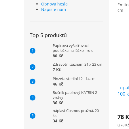
Obnova hesla
Emitn
Napište nám
cm
Top 5 produktů
Papírová vyšetřovací
podložka na lůžko - role
80 Kč
Zdravotní záznam 31 x 23 cm
7 Kč
Pinzeta sterilní 12 - 14 cm
46 Kč
Lopat
Ručník papírový KATRIN 2
100 k
vrstvy
36 Kč
náplast Cosmos pružná, 20
78 
ks
34 Kč
Měrná
0,78 Kč