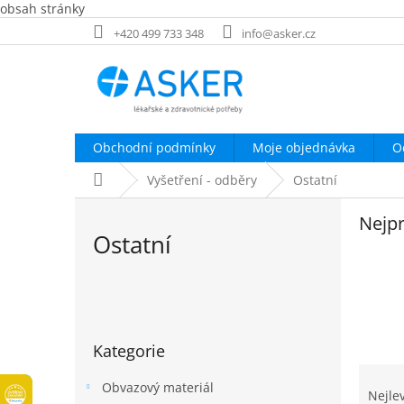
obsah stránky
Přejít
+420 499 733 348
info@asker.cz
na
obsah
Obchodní podmínky
Moje objednávka
O
Domů
Vyšetření - odběry
Ostatní
Nejpr
Ostatní
P
o
Přeskočit
s
Kategorie
kategorie
t
Ř
r
Obvazový materiál
a
a
Nejle