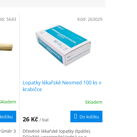
ód:
5643
Kód:
263029
Lopatky lékařské Neomed 100 ks v
krabičce
Skladem
Skladem
košíku
Do košíku
26 Kč
/ bal
průměr 3
Dřevěné lékařské lopatky (špátle).
Důležité upozornění:Jedná se o