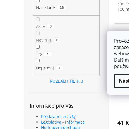
kónic
5
Na skladě
25
100 m
hvězd
Akce
0
Dopr
Novinka
0
Provoz
zpraco
webový
Tip
1
Dalším
použí
Doprodej
1
Nas
ROZBALIT FILTR
Miska
Informace pro vás
Prodávané značky
41 
Legislativa - informace
Hodnocení obchodu