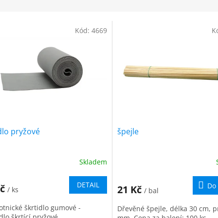
Kód:
4669
K
dlo pryžové
špejle
Skladem
DETAIL
Do 
Kč
21 Kč
/ ks
/ bal
otnické škrtidlo gumové -
Dřevěné špejle, délka 30 cm, 
lo škrtící pryžové.
mm. Cena za balení: 100 ks