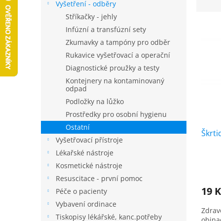
z
Vyšetření - odběry
n
e
Stříkačky - jehly
n
V
n
í
Infúzní a transfúzní sety
ý
í
p
Zkumavky a tampóny pro odběr
p
p
a
Rukavice vyšetřovací a operační
i
r
n
s
Diagnostické proužky a testy
o
e
p
d
Kontejnery na kontaminovaný
l
odpad
r
u
o
k
Podložky na lůžko
d
t
Prostředky pro osobní hygienu
u
ů
Ostatní
Škrti
k
Vyšetřovací přístroje
t
Lékařské nástroje
ů
Kosmetické nástroje
Resuscitace - první pomoc
19 
Péče o pacienty
Vybavení ordinace
Zdrav
Tiskopisy lékářské, kanc.potřeby
obinad