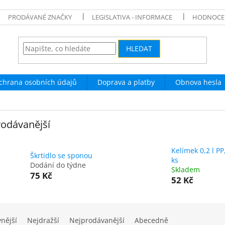
PRODÁVANÉ ZNAČKY
LEGISLATIVA - INFORMACE
HODNOCE
HLEDAT
chrana osobních údajů
Doprava a platby
Obnova hesla
odávanější
Kelímek 0,2 l PP
Škrtidlo se sponou
ks
Dodání do týdne
Skladem
75 Kč
52 Kč
vnější
Nejdražší
Nejprodávanější
Abecedně