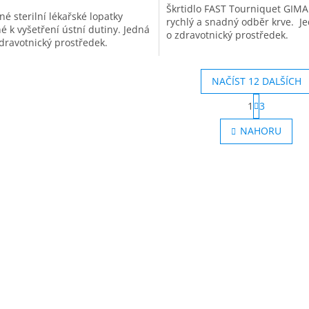
Škrtidlo FAST Tourniquet GIMA
é sterilní lékařské lopatky
rychlý a snadný odběr krve. J
é k vyšetření ústní dutiny. Jedná
o zdravotnický prostředek.
zdravotnický prostředek.
NAČÍST 12 DALŠÍCH
S
1
3
t
O
r
v
NAHORU
á
l
n
á
k
d
o
a
v
c
á
í
n
p
í
r
v
k
y
v
ý
p