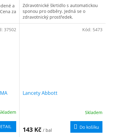
Zdravotnické škrtidlo s automatickou
tudené a
sponou pro odběry. Jedná se o
 Cena za
zdravotnický prostředek.
d:
37502
Kód:
5473
GIMA
Lancety Abbott
Skladem
Skladem
ETAIL
Do košíku
143 Kč
/ bal