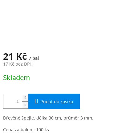
21 Kč
/ bal
17 Kč bez DPH
Měrná
Skladem
cena:
Přidat do košíku
Dřevěné špejle, délka 30 cm, průměr 3 mm.
Cena za balení: 100 ks