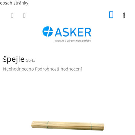
obsah stránky
Přejít
NÁKUP
na
obsah
KOŠÍK
špejle
5643
Průměrné
Neohodnoceno
Podrobnosti hodnocení
hodnocení
produktu
je
0,0
z
5
hvězdiček.