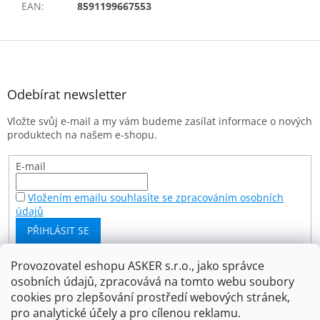
EAN
:
8591199667553
Z
á
p
a
Odebírat newsletter
t
Vložte svůj e-mail a my vám budeme zasílat informace o nových
í
produktech na našem e-shopu.
E-mail
Vložením emailu souhlasíte se zpracováním osobních
údajů
PŘIHLÁSIT SE
Provozovatel eshopu ASKER s.r.o., jako správce
osobních údajů, zpracovává na tomto webu soubory
Facebook
cookies pro zlepšování prostředí webových stránek,
pro analytické účely a pro cílenou reklamu.
Asker s.r.o.