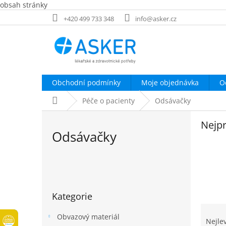
obsah stránky
Přejít
+420 499 733 348
info@asker.cz
na
obsah
Obchodní podmínky
Moje objednávka
O
Domů
Péče o pacienty
Odsávačky
Nejpr
Odsávačky
P
o
Přeskočit
s
Kategorie
kategorie
t
Ř
r
Obvazový materiál
a
a
Nejle