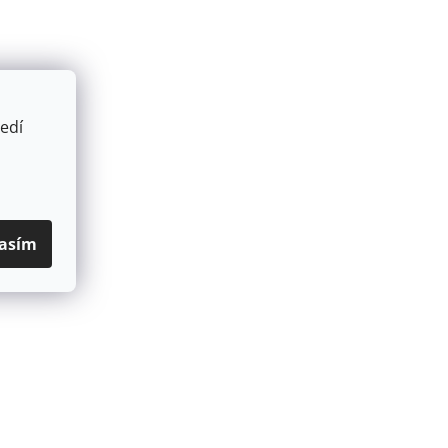
edí
asím