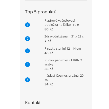
Top 5 produktů
Papírová vyšetřovací
podložka na lůžko - role
80 Kč
Zdravotní záznam 31 x 23 cm
7 Kč
Pinzeta sterilní 12 - 14 cm
46 Kč
Ručník papírový KATRIN 2
vrstvy
36 Kč
náplast Cosmos pružná, 20
ks
34 Kč
Kontakt