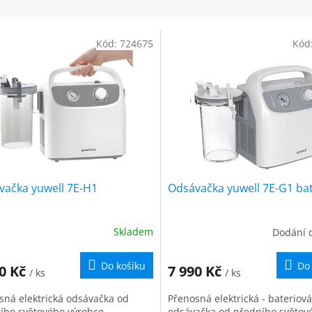
Kód:
724675
Kód
vačka yuwell 7E-H1
Odsávačka yuwell 7E-G1 ba
Skladem
Dodání 
Do košíku
Do
90 Kč
7 990 Kč
/ ks
/ ks
sná elektrická odsávačka od
Přenosná elektrická - bateriová
ího světového výrobce
odsávačka od předního světov