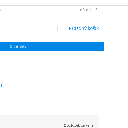
NÍ OBCHODU
OBNOVA HESLA
NAPIŠTE NÁM
Přihlášení
NÁKUPNÍ
Prázdný košík
KOŠÍK
Kontakty
ll
2
položek celkem