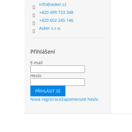
info
@
asker.cz
+420 499 733 348
+420 602 245 146
Asker s.r.o.
Přihlášení
E-mail
Heslo
PŘIHLÁSIT SE
Nová registrace
Zapomenuté heslo
Z
á
p