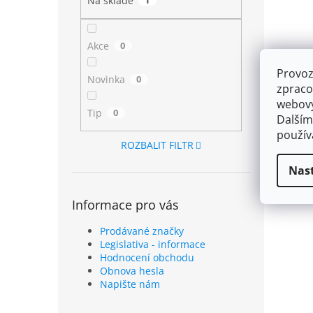
Na skladě
1
Akce
0
Provoz
Novinka
0
zpraco
webový
Tip
0
Dalším
použí
ROZBALIT FILTR
Nas
Informace pro vás
Prodávané značky
Legislativa - informace
Hodnocení obchodu
Obnova hesla
Napište nám