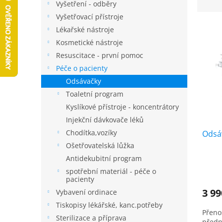
z
Vyšetření - odběry
n
e
Vyšetřovací přístroje
n
V
n
í
Lékařské nástroje
ý
í
p
Kosmetické nástroje
p
p
a
Resuscitace - první pomoc
i
r
n
s
Péče o pacienty
o
e
p
d
Odsávačky
l
r
u
Toaletní program
o
k
Kyslíkové přístroje - koncentrátory
d
t
Injekční dávkovače léků
u
ů
Chodítka,vozíky
Odsá
k
t
Ošetřovatelská lůžka
ů
Antidekubitní program
spotřební materiál - péče o
pacienty
3 9
Vybavení ordinace
Tiskopisy lékářské, kanc.potřeby
Přeno
Sterilizace a příprava
předn