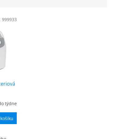
:
999933
teriová
do týdne
 košíku
ého