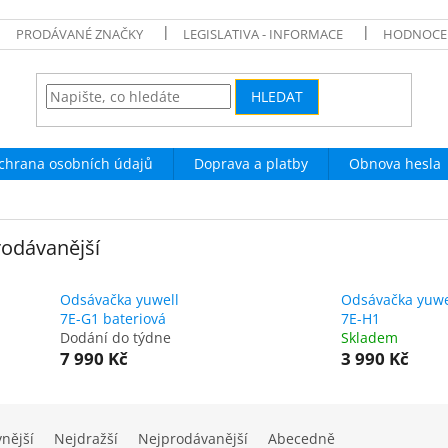
PRODÁVANÉ ZNAČKY
LEGISLATIVA - INFORMACE
HODNOCE
HLEDAT
chrana osobních údajů
Doprava a platby
Obnova hesla
odávanější
Odsávačka yuwell
Odsávačka yuwe
7E-G1 bateriová
7E-H1
Dodání do týdne
Skladem
7 990 Kč
3 990 Kč
vnější
Nejdražší
Nejprodávanější
Abecedně