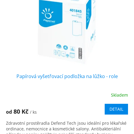
u
s
k
p
t
r
ů
o
d
u
k
t
ů
Papírová vyšetřovací podložka na lůžko - role
Skladem
Průměrné
hodnocení
produktu
DETAIL
80 Kč
od
/ ks
je
5,0
Zdravotní prostěradla Defend Tech jsou ideální pro lékařské
z
ordinace, nemocnice a kosmetické salony. Antibakteriální
5