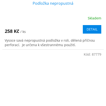
Podložka nepropustná
Skladem
Průměrné
hodnocení
produktu
DETAIL
258 Kč
/ ks
je
5,0
Vysoce savá nepropustná podložka v roli, dělená příčnou
z
perforací. Je určena k všestrannému použití.
5
hvězdiček.
Kód:
87779