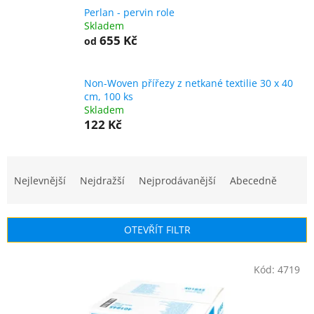
Perlan - pervin role
Skladem
655 Kč
od
Non-Woven přířezy z netkané textilie 30 x 40
cm, 100 ks
Skladem
122 Kč
Ř
a
Nejlevnější
Nejdražší
Nejprodávanější
Abecedně
z
e
n
OTEVŘÍT FILTR
í
p
V
r
Kód:
4719
ý
o
p
d
i