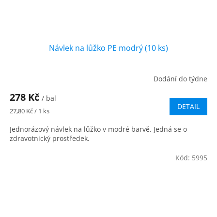
Návlek na lůžko PE modrý (10 ks)
Dodání do týdne
278 Kč
/ bal
DETAIL
Měrná
27,80 Kč / 1 ks
cena:
Jednorázový návlek na lůžko v modré barvě. Jedná se o
zdravotnický prostředek.
Kód:
5995