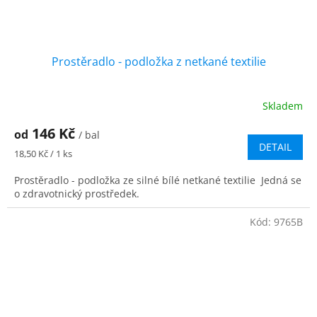
Prostěradlo - podložka z netkané textilie
Skladem
146 Kč
od
/ bal
DETAIL
Měrná
18,50 Kč / 1 ks
cena:
Prostěradlo - podložka ze silné bílé netkané textilie Jedná se
o zdravotnický prostředek.
Kód:
9765B