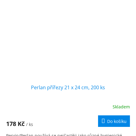
Perlan přířezy 21 x 24 cm, 200 ks
Skladem
Do košíku
178 Kč
/ ks
Pervin/Perlan používá se nejčastěji jako různé hygienické