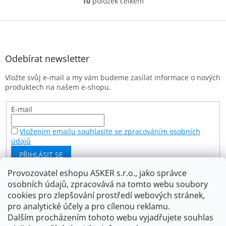
10
položek celkem
O
v
l
Z
á
á
d
p
a
a
Odebírat newsletter
c
t
í
Vložte svůj e-mail a my vám budeme zasílat informace o nových
í
p
produktech na našem e-shopu.
r
v
k
E-mail
y
v
Vložením emailu souhlasíte se zpracováním osobních
ý
údajů
p
PŘIHLÁSIT SE
i
s
Provozovatel eshopu ASKER s.r.o., jako správce
u
osobních údajů, zpracovává na tomto webu soubory
Facebook
cookies pro zlepšování prostředí webových stránek,
pro analytické účely a pro cílenou reklamu.
Dalším procházením tohoto webu vyjadřujete souhlas