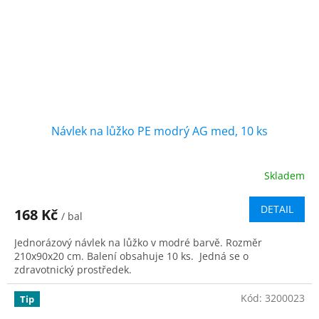
Návlek na lůžko PE modrý AG med, 10 ks
Skladem
Průměrné
hodnocení
produktu
DETAIL
168 Kč
/ bal
je
5,0
Jednorázový návlek na lůžko v modré barvě. Rozměr
z
210x90x20 cm. Balení obsahuje 10 ks. Jedná se o
5
zdravotnický prostředek.
hvězdiček.
Kód:
3200023
Tip