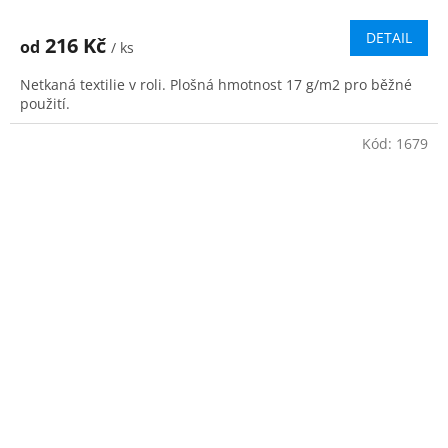
hodnocení
produktu
DETAIL
216 Kč
od
/ ks
je
4,0
Netkaná textilie v roli. Plošná hmotnost 17 g/m2 pro běžné
z
použití.
5
hvězdiček.
Kód:
1679