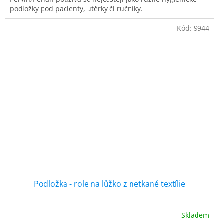
podložky pod pacienty, utěrky či ručníky.
Kód:
9944
Podložka - role na lůžko z netkané textílie
Skladem
Průměrné