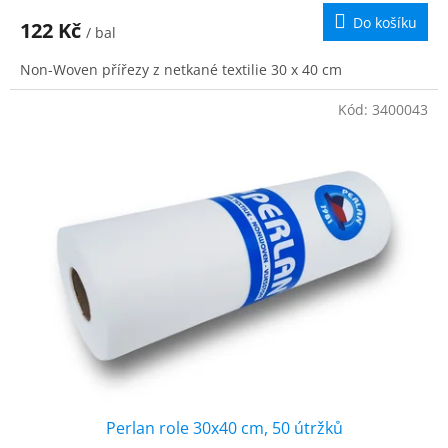
Do košíku
122 Kč
/ bal
Non-Woven přířezy z netkané textilie 30 x 40 cm
Kód:
3400043
Perlan role 30x40 cm, 50 útržků