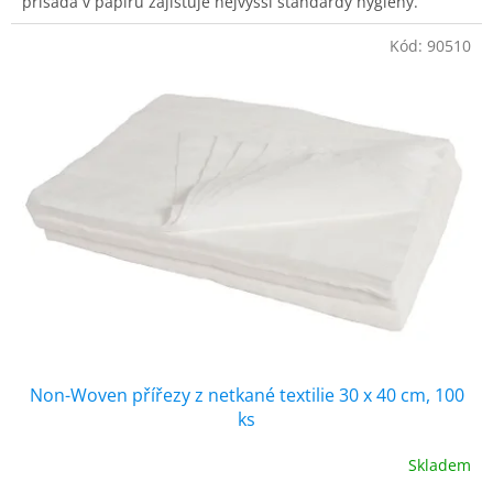
přísada v papíru zajišťuje nejvyšší standardy hygieny.
hvězdiček.
Kód:
90510
Non-Woven přířezy z netkané textilie 30 x 40 cm, 100
ks
Skladem