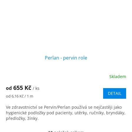
Perlan - pervin role
Skladem
Průměrné
hodnocení
655 Kč
od
produktu
/ ks
DETAIL
je
Měrná
od 6,16 Kč / 1 m
5,0
cena:
z
Ve zdravotnictví se Pervin/Perlan používá se nejčastěji jako
5
hygienické podložky pod pacienty, utěrky, ručníky, bryndáky,
hvězdiček.
předložky, žínky.