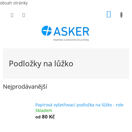
obsah stránky
Přejít
NÁKUP
na
obsah
KOŠÍK
Podložky na lůžko
Nejprodávanější
Papírová vyšetřovací podložka na lůžko - role
Skladem
80 Kč
od