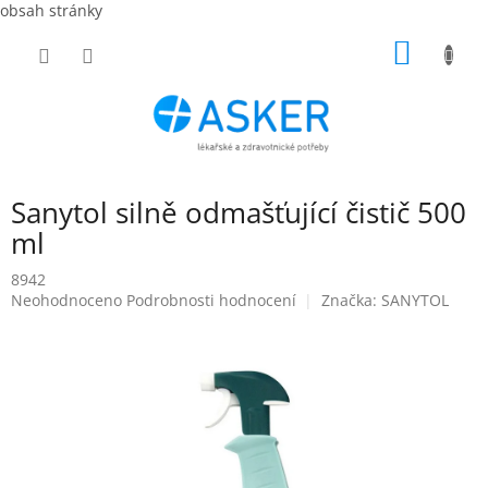
obsah stránky
Přejít
NÁKUP
na
obsah
KOŠÍK
Sanytol silně odmašťující čistič 500
ml
8942
Průměrné
Neohodnoceno
Podrobnosti hodnocení
Značka:
SANYTOL
hodnocení
produktu
je
0,0
z
5
hvězdiček.