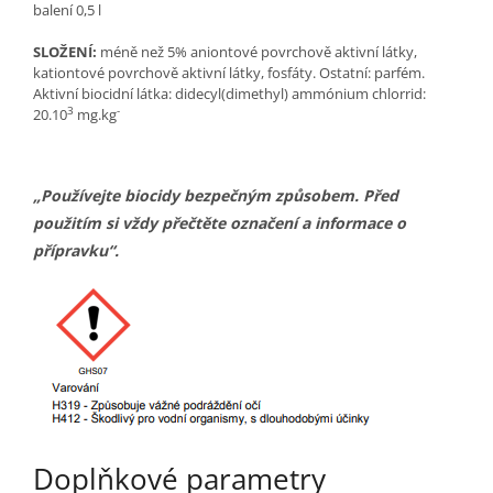
balení 0,5 l
SLOŽENÍ:
méně než 5% aniontové povrchově aktivní látky,
kationtové povrchově aktivní látky, fosfáty. Ostatní: parfém.
Aktivní biocidní látka: didecyl(dimethyl) ammónium chlorrid:
3
-
20.10
mg.kg
„Používejte biocidy bezpečným způsobem. Před
použitím si vždy přečtěte označení a informace o
přípravku“.
Doplňkové parametry