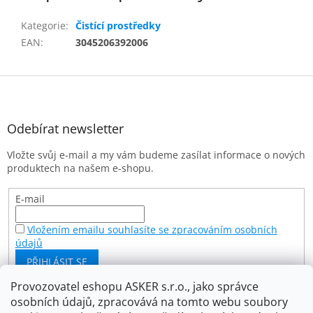
Kategorie
:
Čistící prostředky
EAN
:
3045206392006
Z
á
p
a
Odebírat newsletter
t
Vložte svůj e-mail a my vám budeme zasílat informace o nových
í
produktech na našem e-shopu.
E-mail
Vložením emailu souhlasíte se zpracováním osobních
údajů
PŘIHLÁSIT SE
Provozovatel eshopu ASKER s.r.o., jako správce
osobních údajů, zpracovává na tomto webu soubory