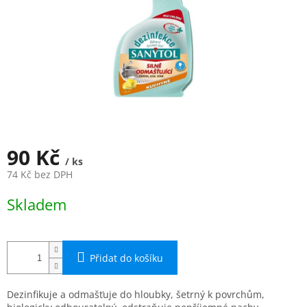
90 Kč
/ ks
74 Kč bez DPH
Měrná
Skladem
cena:
Přidat do košíku
Dezinfikuje a odmašťuje do hloubky, šetrný k povrchům,