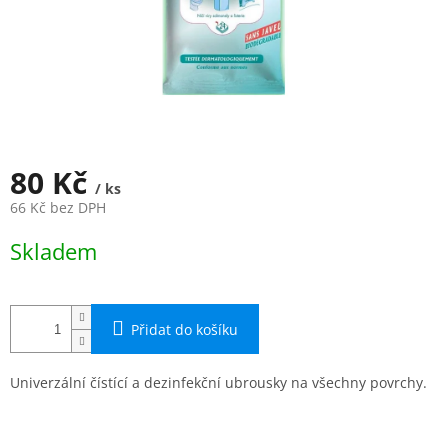
80 Kč
/ ks
66 Kč bez DPH
Měrná
Skladem
cena:
Přidat do košíku
Univerzální čístící a dezinfekční ubrousky na všechny povrchy.