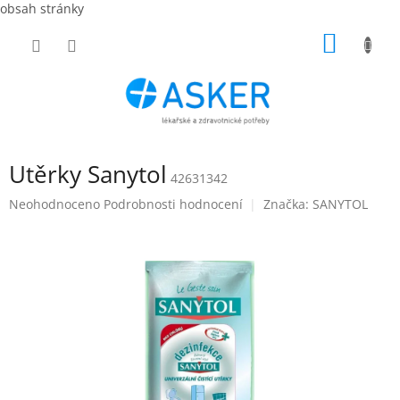
obsah stránky
Přejít
NÁKUP
na
obsah
KOŠÍK
Utěrky Sanytol
42631342
Průměrné
Neohodnoceno
Podrobnosti hodnocení
Značka:
SANYTOL
hodnocení
produktu
je
0,0
z
5
hvězdiček.