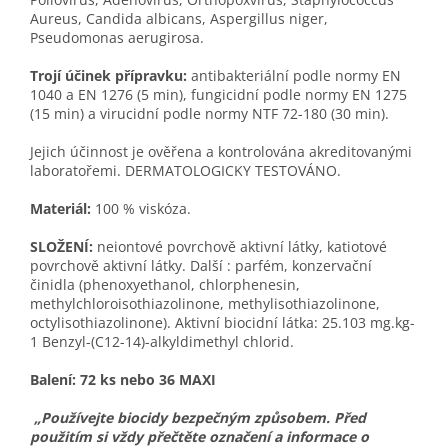
Aureus, Candida albicans, Aspergillus niger,
Pseudomonas aerugirosa.
Trojí účinek přípravku:
antibakteriální podle normy EN
1040 a EN 1276 (5 min), fungicidní podle normy EN 1275
(15 min) a virucidní podle normy NTF 72-180 (30 min).
Jejich účinnost je ověřena a kontrolována akreditovanými
laboratořemi. DERMATOLOGICKY TESTOVÁNO.
Materiál:
100 % viskóza.
SLOŽENÍ:
neiontové povrchově aktivní látky, katiotové
povrchově aktivní látky. Další : parfém, konzervační
činidla (phenoxyethanol, chlorphenesin,
methylchloroisothiazolinone, methylisothiazolinone,
octylisothiazolinone). Aktivní biocidní látka: 25.103 mg.kg-
1 Benzyl-(C12-14)-alkyldimethyl chlorid.
Balení: 72 ks nebo 36 MAXI
„Používejte biocidy bezpečným způsobem. Před
použitím si vždy přečtěte označení a informace o