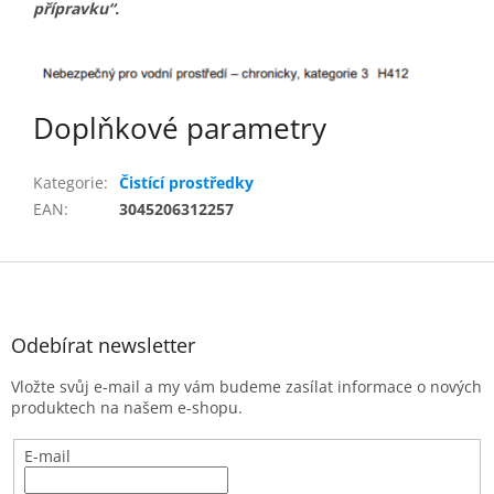
přípravku“.
Doplňkové parametry
Kategorie
:
Čistící prostředky
EAN
:
3045206312257
Z
á
p
a
Odebírat newsletter
t
Vložte svůj e-mail a my vám budeme zasílat informace o nových
í
produktech na našem e-shopu.
E-mail