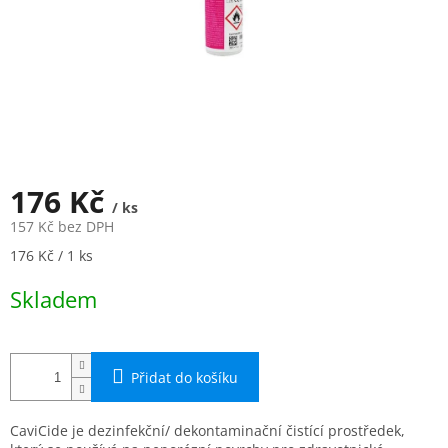
176 Kč
/ ks
157 Kč bez DPH
Měrná
176 Kč / 1 ks
cena:
Skladem
Přidat do košíku
CaviCide je dezinfekční/ dekontaminační čistící prostředek,