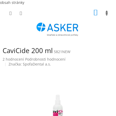
obsah stránky
Přejít
NÁKUP
na
obsah
KOŠÍK
CaviCide 200 ml
5821NEW
Průměrné
2 hodnocení
Podrobnosti hodnocení
hodnocení
Značka:
SpofaDental a.s.
produktu
je
5,0
z
5
hvězdiček.