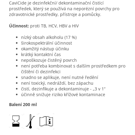
CaviCide je dezinfekční/ dekontaminační čistící
prostředek, který se používá na neporézní povrchy pro
zdravotnické prostředky, přístroje a pomůcky.
Účinnost:
proti TB, HCV, HBV a HIV
nízký obsah alkoholu (17 %)
širokospektrální účinnost
okamžitý nástup účinku
krátký kontaktní čas
nepoškozuje čistěný povrch
není potřeba kombinovat s dalším prostředkem pro
čištění či dezinfekci
snadno se aplikuje, není nutné ředění
není toxický, nedráždí, bez zápachu
čistí, dezinfikuje a dekontaminuje - „3 v 1“
účinně snižuje riziko křížové kontaminace
Balení 200 ml