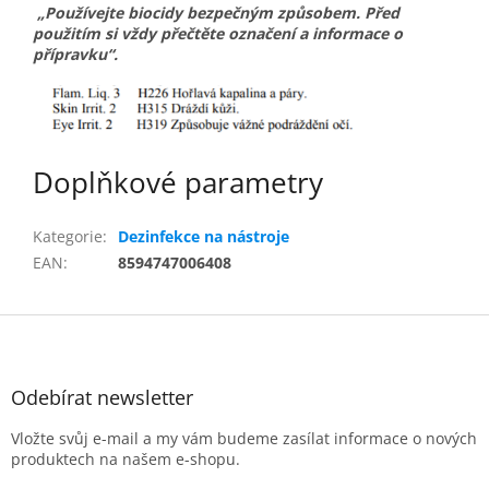
„Používejte biocidy bezpečným způsobem. Před
použitím si vždy přečtěte označení a informace o
přípravku“.
Doplňkové parametry
Kategorie
:
Dezinfekce na nástroje
EAN
:
8594747006408
Z
á
p
a
Odebírat newsletter
t
Vložte svůj e-mail a my vám budeme zasílat informace o nových
í
produktech na našem e-shopu.