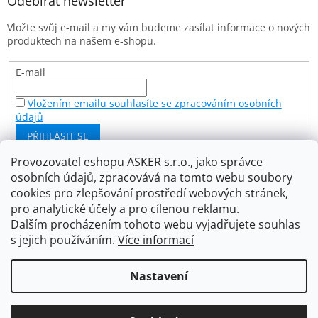
a
Odebírat newsletter
t
Vložte svůj e-mail a my vám budeme zasílat informace o nových
í
produktech na našem e-shopu.
E-mail
Vložením emailu souhlasíte se zpracováním osobních
údajů
PŘIHLÁSIT SE
Provozovatel eshopu ASKER s.r.o., jako správce
osobních údajů, zpracovává na tomto webu soubory
Facebook
cookies pro zlepšování prostředí webových stránek,
pro analytické účely a pro cílenou reklamu.
Dalším procházením tohoto webu vyjadřujete souhlas
s jejich používáním.
Více informací
Vytvořil Shoptet
Nastavení
Copyright 2026
Asker s.r.o.
. Všechna práva vyhrazena.