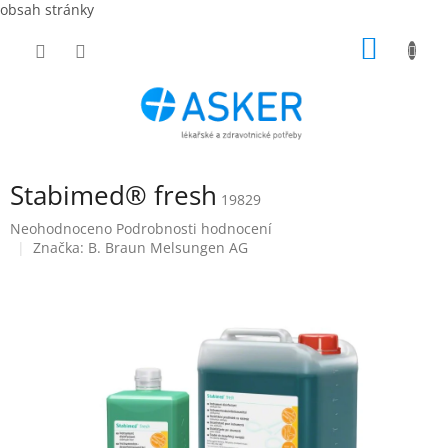
obsah stránky
Přejít
NÁKUP
na
obsah
KOŠÍK
Stabimed® fresh
19829
Průměrné
Neohodnoceno
Podrobnosti hodnocení
hodnocení
Značka:
B. Braun Melsungen AG
produktu
je
0,0
z
5
hvězdiček.