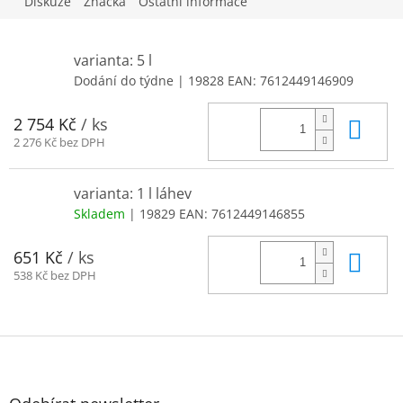
Diskuze
Značka
Ostatní informace
varianta: 5 l
Dodání do týdne
| 19828
EAN:
7612449146909
Do 
2 754 Kč
/ ks
2 276 Kč bez DPH
varianta: 1 l láhev
Skladem
| 19829
EAN:
7612449146855
Do 
651 Kč
/ ks
538 Kč bez DPH
Z
á
p