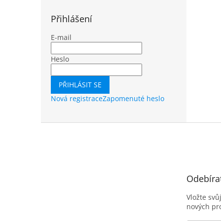
Přihlášení
E-mail
Heslo
PŘIHLÁSIT SE
Nová registrace
Zapomenuté heslo
Z
á
p
a
t
Odebíra
í
Vložte svů
nových pr