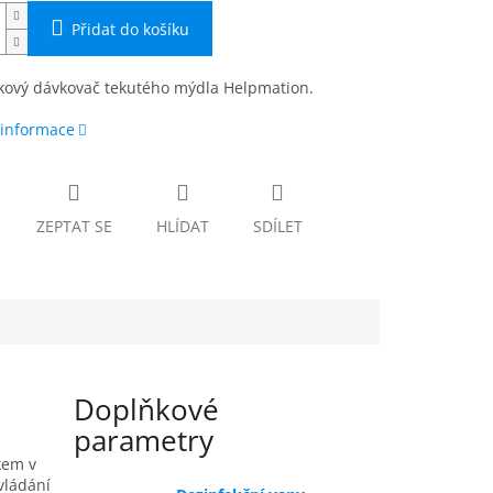
Přidat do košíku
kový dávkovač tekutého mýdla Helpmation.
 informace
ZEPTAT SE
HLÍDAT
SDÍLET
Doplňkové
parametry
kem v
vládání