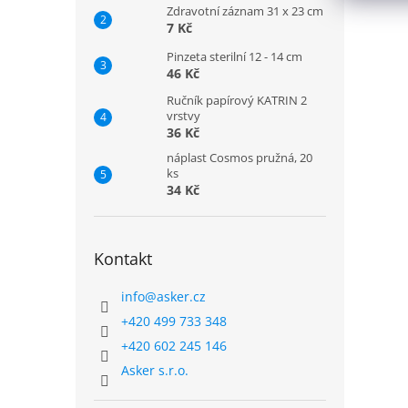
Zdravotní záznam 31 x 23 cm
7 Kč
Pinzeta sterilní 12 - 14 cm
46 Kč
Ručník papírový KATRIN 2
vrstvy
36 Kč
náplast Cosmos pružná, 20
ks
34 Kč
Kontakt
info
@
asker.cz
+420 499 733 348
+420 602 245 146
Asker s.r.o.