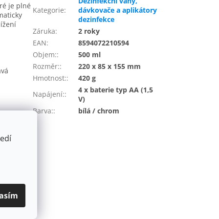
Dezinfekční vany,
ré je plné
Kategorie
:
dávkovače a aplikátory
maticky
dezinfekce
ížení
Záruka
:
2 roky
EAN
:
8594072210594
Objem:
:
500 ml
Rozměr:
:
220 x 85 x 155 mm
ává
Hmotnost:
:
420 g
4 x baterie typ AA (1,5
Napájení:
:
V)
Barva:
:
bílá / chrom
edí
asím