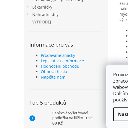
zaru
Lékárničky
bakt
mýdl
Náhradní díly
výsk
VÝPRODEJ
Informace pro vás
Prodávané značky
Legislativa - informace
Hodnocení obchodu
Obnova hesla
Provoz
Napište nám
zpraco
webový
Dalším
použí
Top 5 produktů
Papírová vyšetřovací
Nas
podložka na lůžko - role
80 Kč