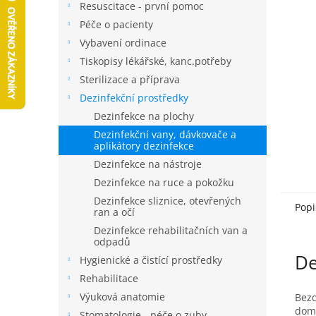
a
Resuscitace - první pomoc
n
Péče o pacienty
e
Vybavení ordinace
l
Tiskopisy lékářské, kanc.potřeby
Sterilizace a příprava
Dezinfekční prostředky
Dezinfekce na plochy
Dezinfekční vany, dávkovače a
aplikátory dezinfekce
Dezinfekce na nástroje
Dezinfekce na ruce a pokožku
Dezinfekce sliznice, otevřených
Popi
ran a očí
Dezinfekce rehabilitačních van a
odpadů
De
Hygienické a čistící prostředky
Rehabilitace
Výuková anatomie
Bezd
domá
Stomatologie - péče o zuby