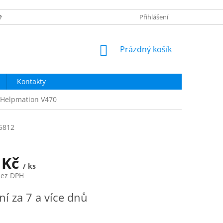
NÍ OBCHODU
OBNOVA HESLA
NAPIŠTE NÁM
Přihlášení
NÁKUPNÍ
Prázdný košík
KOŠÍK
Kontakty
 Helpmation V470
5812
 Kč
/ ks
bez DPH
í za 7 a více dnů