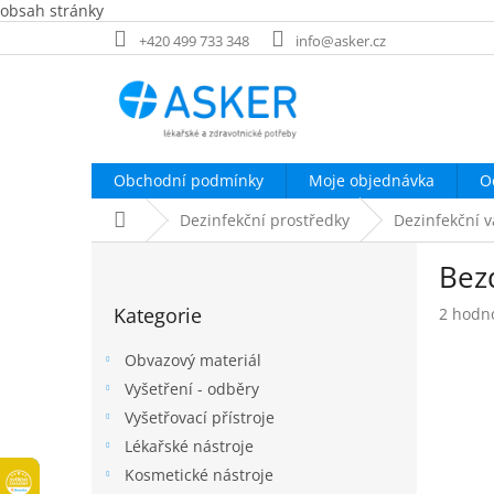
obsah stránky
Přejít
+420 499 733 348
info@asker.cz
na
obsah
Obchodní podmínky
Moje objednávka
O
Domů
Dezinfekční prostředky
Dezinfekční v
P
Bez
o
Přeskočit
s
Kategorie
Průměr
2 hodn
kategorie
t
hodnoc
r
produk
Obvazový materiál
a
je
Vyšetření - odběry
n
5,0
Vyšetřovací přístroje
z
n
5
í
Lékařské nástroje
hvězdič
p
Kosmetické nástroje