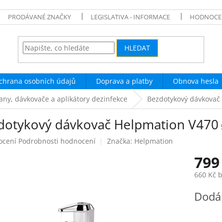
PRODÁVANÉ ZNAČKY
LEGISLATIVA - INFORMACE
HODNOCE
HLEDAT
chrana osobních údajů
Doprava a platby
Obnova hesla
any, dávkovače a aplikátory dezinfekce
Bezdotykový dávkovač
dotykový dávkovač Helpmation V470
né
ocení
Podrobnosti hodnocení
Značka:
Helpmation
ení
799
tu
660 Kč 
Měrná
Dodán
cena:
ek.