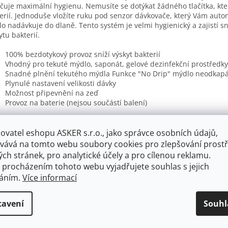
čuje maximální hygienu. Nemusíte se dotýkat žádného tlačítka, kte
erií. Jednoduše vložíte ruku pod senzor dávkovače, který Vám auto
o nadávkuje do dlaně. Tento systém je velmi hygienický a zajistí sn
ytu bakterií.
100% bezdotykový provoz sníží výskyt bakterií
Vhodný pro tekuté mýdlo, saponát, gelové dezinfekční prostředky
Snadné plnění tekutého mýdla Funkce "No Drip" mýdlo neodkap
Plynulé nastavení velikosti dávky
Možnost připevnění na zeď
Provoz na baterie (nejsou součástí balení)
ovatel eshopu ASKER s.r.o., jako správce osobních údajů,
vává na tomto webu soubory cookies pro zlepšování prostř
ch stránek, pro analytické účely a pro cílenou reklamu.
 procházením tohoto webu vyjadřujete souhlas s jejich
váním.
Více informací
tavení
Souhl