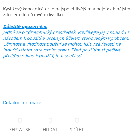
Kyslíkový koncentrátor je nejspolehlivějším a nejefektivnějším
zdrojem doplňkového kyslíku.
Důležité upozornění:
Jedná se o zdravotnický prostředek. Používejte jej v souladu s
návodem k použití a určeným účelem stanoveným výrobcem.
Účinnost a vhodnost použití se mohou lišit v závislosti na
individuálním zdravotním stavu. Před použitím si pečlivě
přečtěte návod k použití, je-li součástí.
Detailní informace
ZEPTAT SE
HLÍDAT
SDÍLET