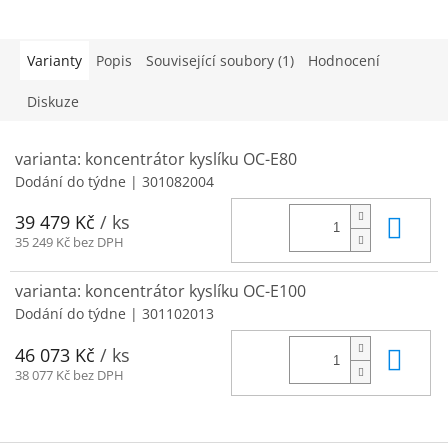
Varianty
Popis
Související soubory (1)
Hodnocení
Diskuze
varianta: koncentrátor kyslíku OC-E80
Dodání do týdne
| 301082004
Do 
39 479 Kč
/ ks
35 249 Kč bez DPH
varianta: koncentrátor kyslíku OC-E100
Dodání do týdne
| 301102013
Do 
46 073 Kč
/ ks
38 077 Kč bez DPH