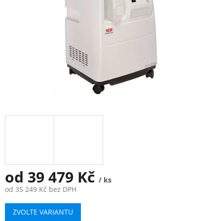
od
39 479 Kč
/ ks
od
35 249 Kč
bez DPH
Měrná
ZVOLTE VARIANTU
cena: