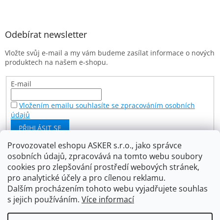
Z
á
p
a
Odebírat newsletter
t
Vložte svůj e-mail a my vám budeme zasílat informace o nových
í
produktech na našem e-shopu.
E-mail
Vložením emailu souhlasíte se zpracováním osobních
údajů
PŘIHLÁSIT SE
Provozovatel eshopu ASKER s.r.o., jako správce
osobních údajů, zpracovává na tomto webu soubory
Facebook
cookies pro zlepšování prostředí webových stránek,
pro analytické účely a pro cílenou reklamu.
Dalším procházením tohoto webu vyjadřujete souhlas
s jejich používáním.
Více informací
Vytvořil Shoptet