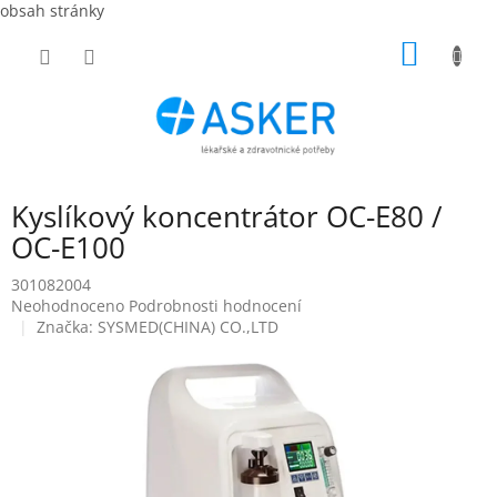
obsah stránky
Přejít
NÁKUP
na
obsah
KOŠÍK
Kyslíkový koncentrátor OC-E80 /
OC-E100
301082004
Průměrné
Neohodnoceno
Podrobnosti hodnocení
hodnocení
Značka:
SYSMED(CHINA) CO.,LTD
produktu
je
0,0
z
5
hvězdiček.