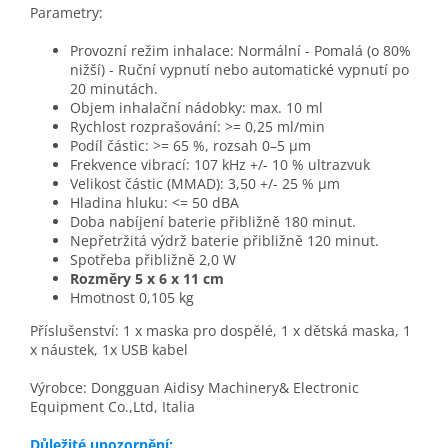
Parametry:
Provozní režim inhalace: Normální - Pomalá (o 80%
nižší) - Ruční vypnutí nebo
automatické vypnutí po
20 minutách.
Objem inhalační nádobky: max. 10 ml
Rychlost rozprašování: >= 0,25 ml/min
Podíl částic: >= 65 %, rozsah 0–5 μm
Frekvence vibrací: 107 kHz +/- 10 % ultrazvuk
Velikost částic (MMAD): 3,50 +/- 25 % μm
Hladina hluku: <= 50 dBA
Doba nabíjení baterie
přibližně 180 minut.
Nepřetržitá výdrž baterie
přibližně 120 minut.
Spotřeba
přibližně 2,0 W
Rozměry 5 x 6 x 11 cm
Hmotnost 0,105 kg
Příslušenství:
1 x maska pro dospělé,
1 x dětská maska, 1
x n
áustek, 1x
USB kabel
Výrobce: Dongguan Aidisy Machinery& Electronic
Equipment Co.,Ltd, Italia
Důležité upozornění: