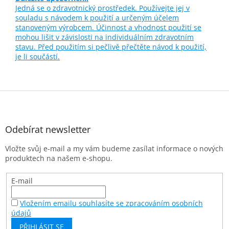
Jedná se o zdravotnický prostředek. Používejte jej v
souladu s návodem k použití a určeným účelem
stanoveným výrobcem. Účinnost a vhodnost použití se
mohou lišit v závislosti na individuálním zdravotním
stavu. Před použitím si pečlivě přečtěte návod k použití,
je li součástí.
Z
á
p
a
Odebírat newsletter
t
Vložte svůj e-mail a my vám budeme zasílat informace o nových
í
produktech na našem e-shopu.
E-mail
Vložením emailu souhlasíte se zpracováním osobních
údajů
PŘIHLÁSIT SE