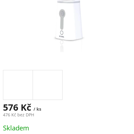
576 Kč
/ ks
476 Kč bez DPH
Měrná
Skladem
cena: