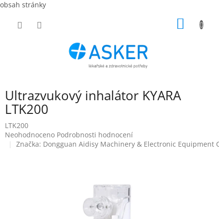
obsah stránky
Přejít
NÁKUP
na
obsah
KOŠÍK
Ultrazvukový inhalátor KYARA
LTK200
LTK200
Průměrné
Neohodnoceno
Podrobnosti hodnocení
hodnocení
Značka:
Dongguan Aidisy Machinery & Electronic Equipment C
produktu
je
0,0
z
5
hvězdiček.