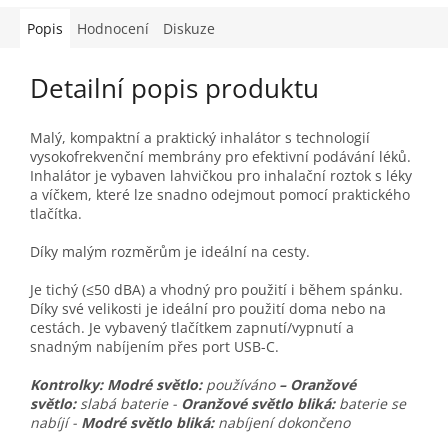
Popis
Hodnocení
Diskuze
Detailní popis produktu
Malý, kompaktní a praktický inhalátor s technologií
vysokofrekvenční membrány pro efektivní podávání léků.
Inhalátor je vybaven lahvičkou pro inhalační roztok s léky
a víčkem, které lze snadno odejmout pomocí praktického
tlačítka.
Díky malým rozměrům je ideální na cesty.
Je tichý (≤50 dBA) a vhodný pro použití i během spánku.
Díky své velikosti je ideální pro použití doma nebo na
cestách. Je vybavený tlačítkem zapnutí/vypnutí a
snadným nabíjením přes port USB-C.
Kontrolky:
Modré světlo:
používáno
– Oranžové
světlo:
slabá baterie -
Oranžové světlo bliká:
baterie se
nabíjí -
Modré světlo bliká:
nabíjení dokončeno