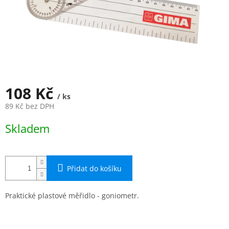
108 Kč
/ ks
89 Kč bez DPH
Měrná
Skladem
cena:
Přidat do košíku
Praktické plastové měřidlo - goniometr.