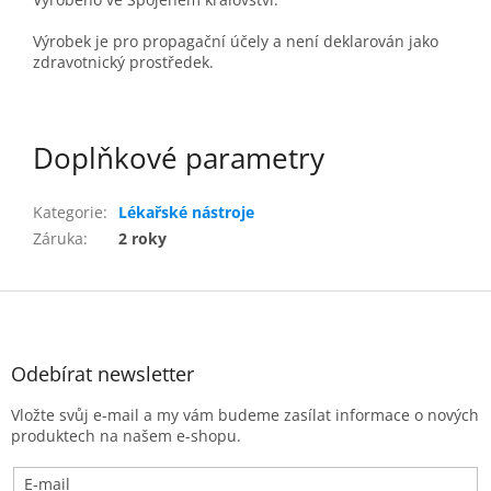
Výrobek je pro propagační účely a není deklarován jako
zdravotnický prostředek.
Doplňkové parametry
Kategorie
:
Lékařské nástroje
Záruka
:
2 roky
Z
á
p
a
Odebírat newsletter
t
Vložte svůj e-mail a my vám budeme zasílat informace o nových
í
produktech na našem e-shopu.
E-mail