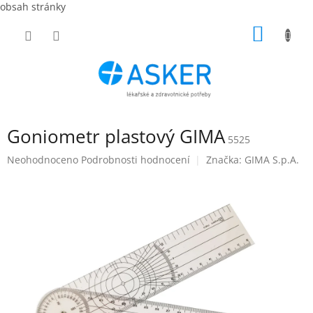
obsah stránky
Přejít
NÁKUP
na
obsah
KOŠÍK
Goniometr plastový GIMA
5525
Průměrné
Neohodnoceno
Podrobnosti hodnocení
Značka:
GIMA S.p.A.
hodnocení
produktu
je
0,0
z
5
hvězdiček.