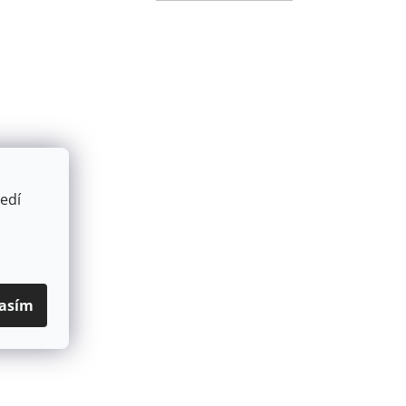
edí
asím