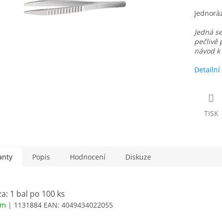
Jednoráz
Jedná se
pečlivě 
návod k 
Detailní
TISK
anty
Popis
Hodnocení
Diskuze
a: 1 bal po 100 ks
em
| 1131884
EAN:
4049434022055