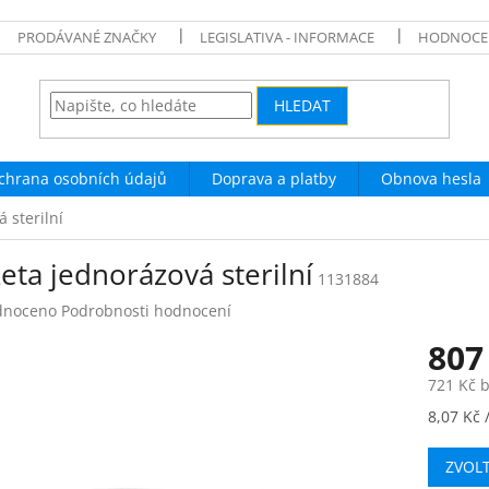
PRODÁVANÉ ZNAČKY
LEGISLATIVA - INFORMACE
HODNOCE
HLEDAT
chrana osobních údajů
Doprava a platby
Obnova hesla
 sterilní
eta jednorázová sterilní
1131884
né
dnoceno
Podrobnosti hodnocení
ení
807
tu
721 Kč 
Měrná
8,07 Kč /
cena:
ek.
ZVOL