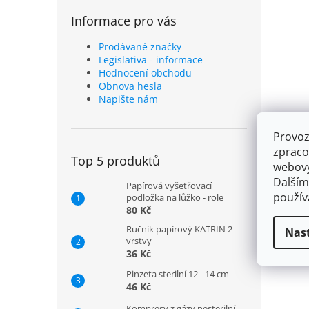
Informace pro vás
Prodávané značky
Legislativa - informace
Hodnocení obchodu
Obnova hesla
Napište nám
Provoz
zpraco
Top 5 produktů
webový
Dalším
Papírová vyšetřovací
použí
podložka na lůžko - role
80 Kč
Ručník papírový KATRIN 2
Nas
vrstvy
36 Kč
Pinzeta sterilní 12 - 14 cm
46 Kč
Kompresy z gázy nesterilní