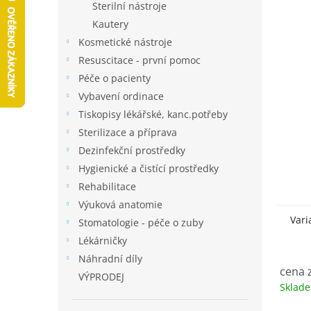
a
Sterilní nástroje
n
Kautery
e
Kosmetické nástroje
l
Resuscitace - první pomoc
Péče o pacienty
Vybavení ordinace
Tiskopisy lékářské, kanc.potřeby
Sterilizace a příprava
Dezinfekční prostředky
Hygienické a čistící prostředky
Rehabilitace
Výuková anatomie
Vari
Stomatologie - péče o zuby
Lékárničky
Náhradní díly
cena z
VÝPRODEJ
Sklad