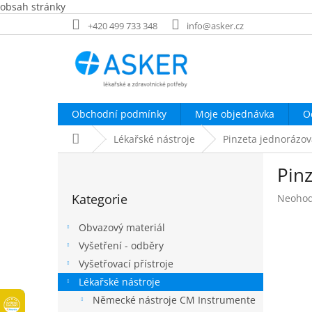
obsah stránky
Přejít
+420 499 733 348
info@asker.cz
na
obsah
Obchodní podmínky
Moje objednávka
O
Domů
Lékařské nástroje
Pinzeta jednorázová
P
Pinz
o
Přeskočit
s
Kategorie
Průměr
Neoho
kategorie
t
hodnoc
r
produk
Obvazový materiál
a
je
Vyšetření - odběry
n
0,0
Vyšetřovací přístroje
z
n
5
í
Lékařské nástroje
hvězdič
p
Německé nástroje CM Instrumente