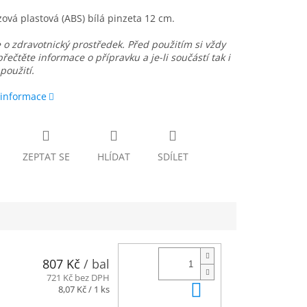
ová plastová (ABS) bílá pinzeta 12 cm.
 o zdravotnický prostředek. Před použitím si vždy
přečtěte informace o přípravku a je-li součástí tak i
použití.
 informace
ZEPTAT SE
HLÍDAT
SDÍLET
807 Kč
/ bal
721 Kč bez DPH
Do košíku
Měrná
8,07 Kč / 1 ks
cena: