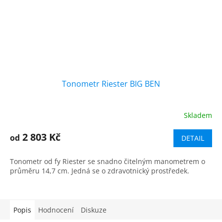
Tonometr Riester BIG BEN
Skladem
Průměrné
hodnocení
produktu
2 803 Kč
od
DETAIL
je
5,0
Tonometr od fy Riester se snadno čitelným manometrem o
z
průměru 14,7 cm. Jedná se o zdravotnický prostředek.
5
hvězdiček.
Popis
Hodnocení
Diskuze