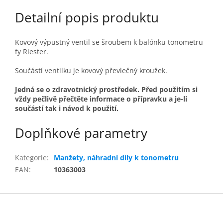
Detailní popis produktu
Kovový výpustný ventil se šroubem k balónku tonometru
fy Riester.
Součástí ventilku je kovový převlečný kroužek.
Jedná se o zdravotnický prostředek. Před použitím si
vždy pečlivě přečtěte informace o přípravku a je-li
součástí tak i návod k použití.
Doplňkové parametry
Kategorie
:
Manžety, náhradní díly k tonometru
EAN
:
10363003
Z
á
p