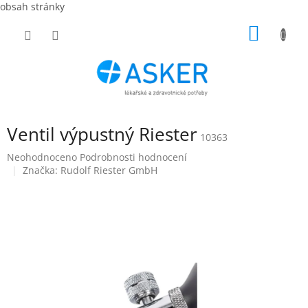
obsah stránky
Přejít
NÁKUP
na
obsah
KOŠÍK
Ventil výpustný Riester
10363
Průměrné
Neohodnoceno
Podrobnosti hodnocení
hodnocení
Značka:
Rudolf Riester GmbH
produktu
je
0,0
z
5
hvězdiček.