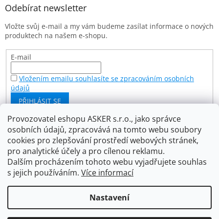
a
Odebírat newsletter
t
Vložte svůj e-mail a my vám budeme zasílat informace o nových
í
produktech na našem e-shopu.
E-mail
Vložením emailu souhlasíte se zpracováním osobních
údajů
PŘIHLÁSIT SE
Provozovatel eshopu ASKER s.r.o., jako správce
osobních údajů, zpracovává na tomto webu soubory
Facebook
cookies pro zlepšování prostředí webových stránek,
pro analytické účely a pro cílenou reklamu.
Dalším procházením tohoto webu vyjadřujete souhlas
s jejich používáním.
Více informací
Vytvořil Shoptet
Nastavení