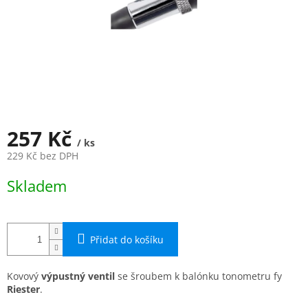
257 Kč
/ ks
229 Kč bez DPH
Měrná
Skladem
cena:
Přidat do košíku
Kovový
výpustný ventil
se šroubem k balónku tonometru fy
Riester
.