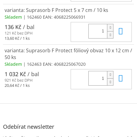
cena:
varianta: Suprasorb F Protect 5 x 7 cm / 10 ks
Skladem
| 162460
EAN:
4068225066931
136 Kč
/ bal
Do 
121 Kč bez DPH
Měrná
13,60 Kč / 1 ks
cena:
varianta: Suprasorb F Protect fóliový obvaz 10 x 12 cm /
50 ks
Skladem
| 162463
EAN:
4068225067020
1 032 Kč
/ bal
Do 
921 Kč bez DPH
Měrná
20,64 Kč / 1 ks
cena:
Z
á
p
a
Odebírat newsletter
t