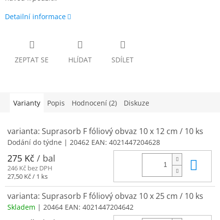
Detailní informace
ZEPTAT SE
HLÍDAT
SDÍLET
Varianty
Popis
Hodnocení (2)
Diskuze
varianta: Suprasorb F fóliový obvaz 10 x 12 cm / 10 ks
Dodání do týdne
| 20462
EAN:
4021447204628
275 Kč
/ bal
Do 
246 Kč bez DPH
Měrná
27,50 Kč / 1 ks
cena:
varianta: Suprasorb F fóliový obvaz 10 x 25 cm / 10 ks
Skladem
| 20464
EAN:
4021447204642