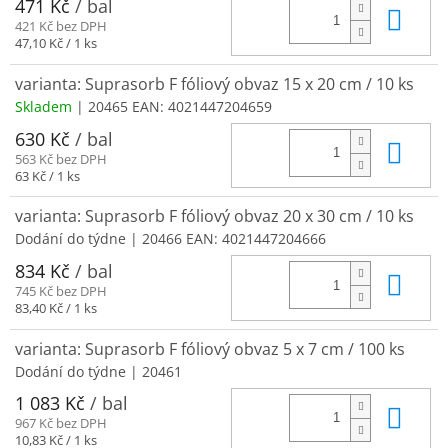
471 Kč
/ bal
Do 
421 Kč bez DPH
Měrná
47,10 Kč / 1 ks
cena:
varianta: Suprasorb F fóliový obvaz 15 x 20 cm / 10 ks
Skladem
| 20465
EAN:
4021447204659
630 Kč
/ bal
Do 
563 Kč bez DPH
Měrná
63 Kč / 1 ks
cena:
varianta: Suprasorb F fóliový obvaz 20 x 30 cm / 10 ks
Dodání do týdne
| 20466
EAN:
4021447204666
834 Kč
/ bal
Do 
745 Kč bez DPH
Měrná
83,40 Kč / 1 ks
cena:
varianta: Suprasorb F fóliový obvaz 5 x 7 cm / 100 ks
Dodání do týdne
| 20461
1 083 Kč
/ bal
Do 
967 Kč bez DPH
Měrná
10,83 Kč / 1 ks