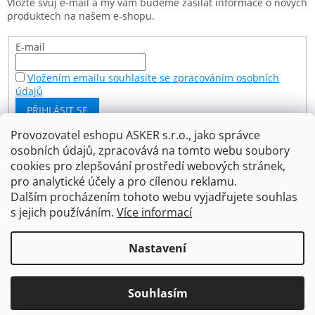
Vložte svůj e-mail a my vám budeme zasílat informace o nových
í
produktech na našem e-shopu.
E-mail
Vložením emailu souhlasíte se zpracováním osobních
údajů
PŘIHLÁSIT SE
Provozovatel eshopu ASKER s.r.o., jako správce
osobních údajů, zpracovává na tomto webu soubory
Facebook
cookies pro zlepšování prostředí webových stránek,
pro analytické účely a pro cílenou reklamu.
Dalším procházením tohoto webu vyjadřujete souhlas
s jejich používáním.
Více informací
Vytvořil Shoptet
Nastavení
Copyright 2026
Asker s.r.o.
. Všechna práva vyhrazena.
Souhlasím
Upravit nastavení cookies