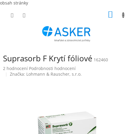
obsah stránky
Přejít
NÁKUP
na
obsah
KOŠÍK
Suprasorb F Krytí fóliové
162460
Průměrné
2 hodnocení
Podrobnosti hodnocení
hodnocení
Značka:
Lohmann & Rauscher, s.r.o.
produktu
je
5,0
z
5
hvězdiček.