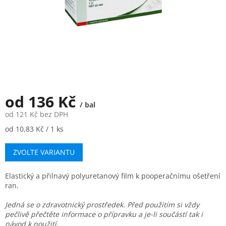
od
136 Kč
/ bal
od
121 Kč
bez DPH
Měrná
od 10,83 Kč / 1 ks
cena:
ZVOLTE VARIANTU
Elastický a přilnavý polyuretanový film k pooperačnímu ošetření
ran.
Jedná se o zdravotnický prostředek. Před použitím si vždy
pečlivě přečtěte informace o přípravku a je-li součástí tak i
návod k použití.