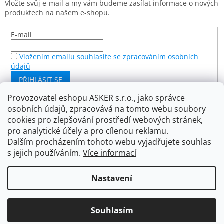
Vložte svůj e-mail a my vám budeme zasílat informace o nových
í
produktech na našem e-shopu.
E-mail
Vložením emailu souhlasíte se zpracováním osobních
údajů
PŘIHLÁSIT SE
Provozovatel eshopu ASKER s.r.o., jako správce
osobních údajů, zpracovává na tomto webu soubory
Facebook
cookies pro zlepšování prostředí webových stránek,
pro analytické účely a pro cílenou reklamu.
Dalším procházením tohoto webu vyjadřujete souhlas
s jejich používáním.
Více informací
Vytvořil Shoptet
Nastavení
Copyright 2026
Asker s.r.o.
. Všechna práva vyhrazena.
Souhlasím
Upravit nastavení cookies