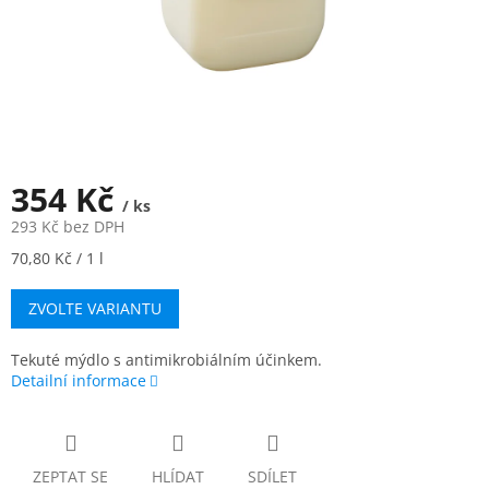
354 Kč
/ ks
293 Kč bez DPH
Měrná
70,80 Kč / 1 l
cena:
ZVOLTE VARIANTU
Tekuté mýdlo s antimikrobiálním účinkem.
Detailní informace
ZEPTAT SE
HLÍDAT
SDÍLET