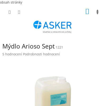
obsah stránky
Přejít
NÁKUP
na
obsah
KOŠÍK
Mýdlo Arioso Sept
1221
Průměrné
5 hodnocení
Podrobnosti hodnocení
hodnocení
produktu
je
5,0
z
5
hvězdiček.