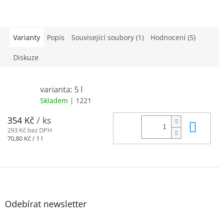
Varianty
Popis
Související soubory (1)
Hodnocení (5)
Diskuze
varianta: 5 l
Skladem
| 1221
354 Kč
/ ks
Do 
293 Kč bez DPH
Měrná
70,80 Kč / 1 l
cena:
Z
á
p
a
Odebírat newsletter
t