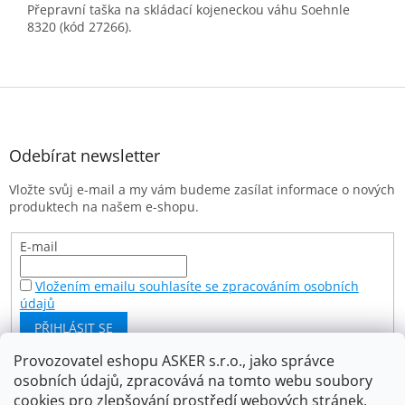
Přepravní taška na skládací kojeneckou váhu Soehnle
8320 (kód 27266).
Z
á
p
a
Odebírat newsletter
t
Vložte svůj e-mail a my vám budeme zasílat informace o nových
í
produktech na našem e-shopu.
E-mail
Vložením emailu souhlasíte se zpracováním osobních
údajů
PŘIHLÁSIT SE
Provozovatel eshopu ASKER s.r.o., jako správce
osobních údajů, zpracovává na tomto webu soubory
Facebook
cookies pro zlepšování prostředí webových stránek,