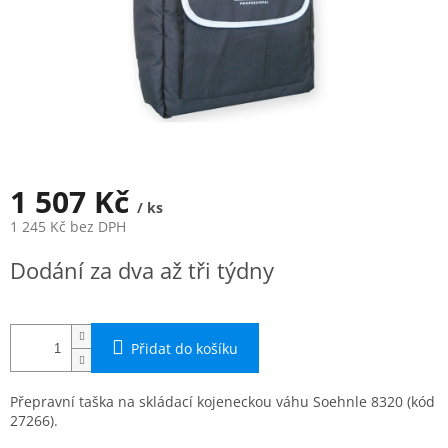
1 507 Kč
/ ks
1 245 Kč bez DPH
Měrná
Dodání za dva až tři týdny
cena:
Přidat do košíku
Přepravní taška na skládací kojeneckou váhu Soehnle 8320 (kód
27266).