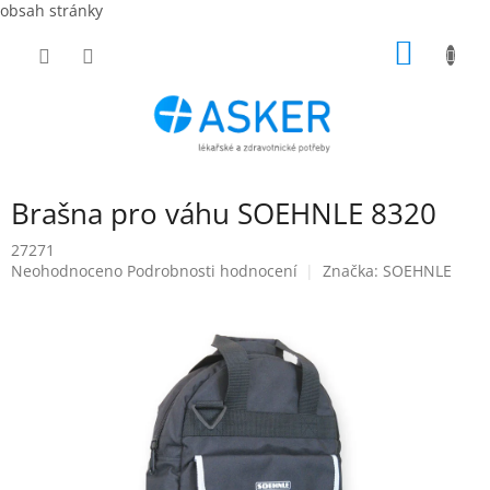
obsah stránky
Přejít
NÁKUP
na
obsah
KOŠÍK
Brašna pro váhu SOEHNLE 8320
27271
Průměrné
Neohodnoceno
Podrobnosti hodnocení
Značka:
SOEHNLE
hodnocení
produktu
je
0,0
z
5
hvězdiček.