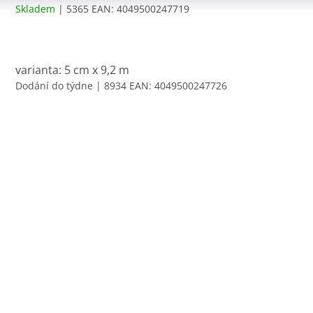
Skladem
| 5365
EAN:
4049500247719
varianta: 5 cm x 9,2 m
Dodání do týdne
| 8934
EAN:
4049500247726