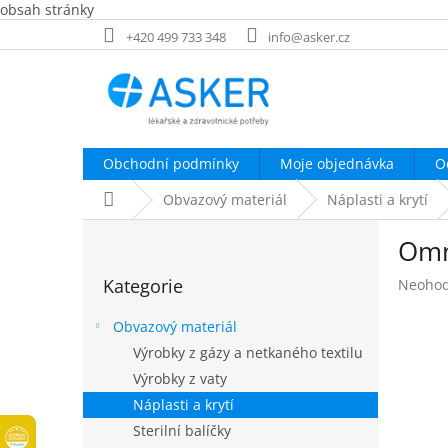
obsah stránky
Přejít
+420 499 733 348
info@asker.cz
na
obsah
Obchodní podmínky
Moje objednávka
O
Domů
Obvazový materiál
Náplasti a krytí
P
Omn
o
Přeskočit
s
Kategorie
Průměr
Neoho
kategorie
t
hodnoc
r
produk
Obvazový materiál
a
je
Výrobky z gázy a netkaného textilu
n
0,0
Výrobky z vaty
z
n
5
í
Náplasti a krytí
hvězdič
p
Sterilní balíčky