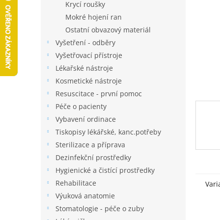
a
Krycí roušky
n
Mokré hojení ran
e
Ostatní obvazový materiál
l
Vyšetření - odběry
Vyšetřovací přístroje
Lékařské nástroje
Kosmetické nástroje
Resuscitace - první pomoc
Péče o pacienty
Vybavení ordinace
Tiskopisy lékářské, kanc.potřeby
Sterilizace a příprava
Dezinfekční prostředky
Hygienické a čistící prostředky
Rehabilitace
Vari
Výuková anatomie
Stomatologie - péče o zuby