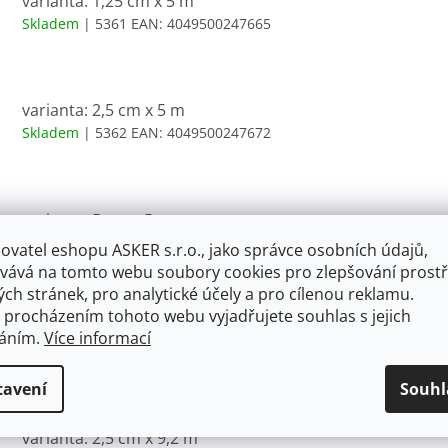
varianta: 1,25 cm x 5 m
Skladem
| 5361
EAN:
4049500247665
varianta: 2,5 cm x 5 m
Skladem
| 5362
EAN:
4049500247672
varianta: 5 cm x 5 m
Skladem
| 5363
EAN:
4049500247689
ovatel eshopu ASKER s.r.o., jako správce osobních údajů,
vává na tomto webu soubory cookies pro zlepšování prostř
ch stránek, pro analytické účely a pro cílenou reklamu.
 procházením tohoto webu vyjadřujete souhlas s jejich
varianta: 1,25 cm x 9,2 m
váním.
Více informací
Skladem
| 5364
EAN:
4049500247702
tavení
Souhl
varianta: 2,5 cm x 9,2 m