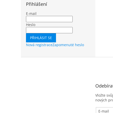
Přihlášení
E-mail
Heslo
PŘIHLÁSIT SE
Nová registrace
Zapomenuté heslo
Z
á
p
a
t
Odebíra
í
Vložte svů
nových pr
E-mail