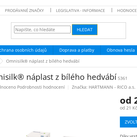
PRODÁVANÉ ZNAČKY
LEGISLATIVA - INFORMACE
HODNOCE
HLEDAT
chrana osobních údajů
Doprava a platby
Obnova hesla
Omnisilk® náplast z bílého hedvábí
isilk® náplast z bílého hedvábí
5361
né
dnoceno
Podrobnosti hodnocení
Značka:
HARTMANN - RICO a.s.
ení
od
tu
od
21 K
Měrná
ZVOL
cena:
ek.
Díky vrs