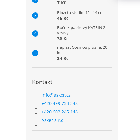
7 Kč
Pinzeta sterilní 12 - 14 cm
46 Kč
Ručník papírový KATRIN 2
vrstvy
36 Kč
náplast Cosmos pružná, 20
ks
34 Kč
Kontakt
info
@
asker.cz
+420 499 733 348
+420 602 245 146
Asker s.r.o.