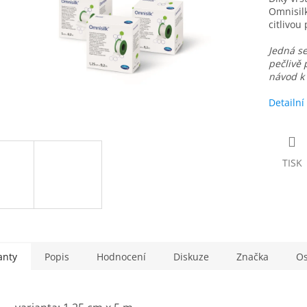
Omnisilk
citlivou 
Jedná se
pečlivě 
návod k 
Detailní
TISK
anty
Popis
Hodnocení
Diskuze
Značka
Os