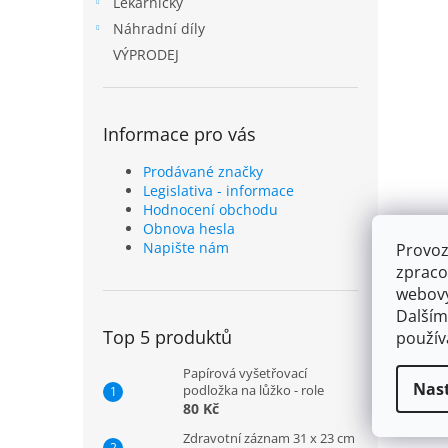
Lékárničky
Náhradní díly
VÝPRODEJ
Informace pro vás
Prodávané značky
Legislativa - informace
Hodnocení obchodu
Obnova hesla
Napište nám
Provoz
zpraco
webový
Dalším
Top 5 produktů
použí
Papírová vyšetřovací
Nas
podložka na lůžko - role
80 Kč
Zdravotní záznam 31 x 23 cm