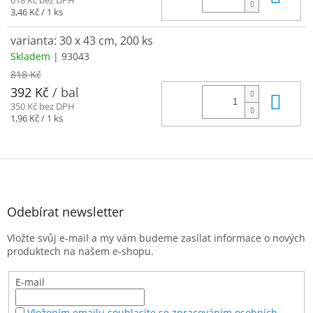
618 Kč bez DPH
Měrná
3,46 Kč / 1 ks
cena:
varianta: 30 x 43 cm, 200 ks
Skladem
| 93043
818 Kč
392 Kč
/ bal
Do 
350 Kč bez DPH
Měrná
1,96 Kč / 1 ks
cena:
Z
á
p
a
Odebírat newsletter
t
Vložte svůj e-mail a my vám budeme zasílat informace o nových
í
produktech na našem e-shopu.
E-mail
Vložením emailu souhlasíte se zpracováním osobních