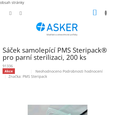
obsah stránky
Přejít
NÁKUP
na
obsah
KOŠÍK
Sáček samolepící PMS Steripack®
pro parní sterilizaci, 200 ks
91336
Průměrné
Neohodnoceno
Podrobnosti hodnocení
Akce
Sleva
hodnocení
Značka:
PMS Steripack
produktu
je
0,0
z
5
hvězdiček.