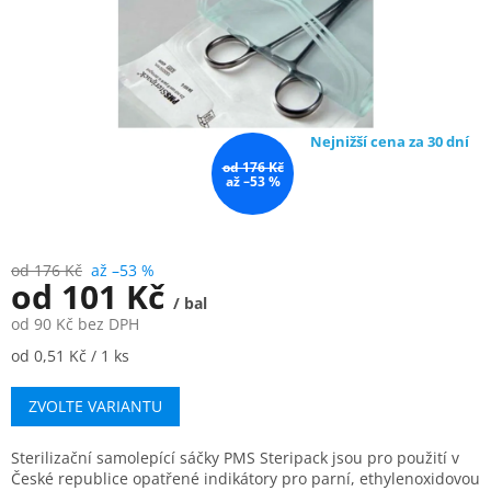
Nejnižší cena za 30 dní
od 176 Kč
až –53 %
od 176 Kč
až –53 %
od
101 Kč
/ bal
od
90 Kč
bez DPH
Měrná
od 0,51 Kč / 1 ks
cena:
ZVOLTE VARIANTU
Sterilizační samolepící sáčky PMS Steripack jsou pro použití v
České republice opatřené indikátory pro parní, ethylenoxidovou