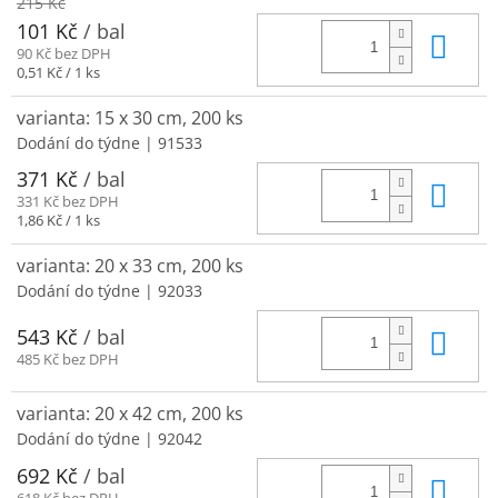
215 Kč
101 Kč
/ bal
Do 
90 Kč bez DPH
Měrná
0,51 Kč / 1 ks
cena:
varianta: 15 x 30 cm, 200 ks
Dodání do týdne
| 91533
371 Kč
/ bal
Do 
331 Kč bez DPH
Měrná
1,86 Kč / 1 ks
cena:
varianta: 20 x 33 cm, 200 ks
Dodání do týdne
| 92033
Do 
543 Kč
/ bal
485 Kč bez DPH
varianta: 20 x 42 cm, 200 ks
Dodání do týdne
| 92042
692 Kč
/ bal
Do 