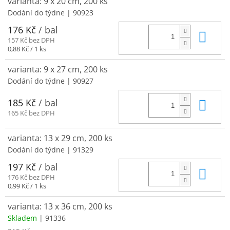
varianta: 9 x 20 cm, 200 ks
Dodání do týdne
| 90923
176 Kč
/ bal
Do 
157 Kč bez DPH
Měrná
0,88 Kč / 1 ks
cena:
varianta: 9 x 27 cm, 200 ks
Dodání do týdne
| 90927
Do 
185 Kč
/ bal
165 Kč bez DPH
varianta: 13 x 29 cm, 200 ks
Dodání do týdne
| 91329
197 Kč
/ bal
Do 
176 Kč bez DPH
Měrná
0,99 Kč / 1 ks
cena:
varianta: 13 x 36 cm, 200 ks
Skladem
| 91336