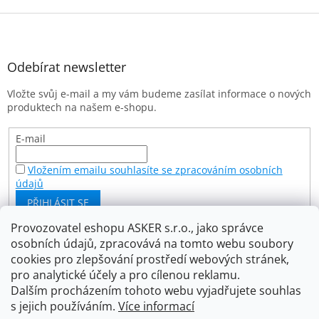
Z
á
p
a
Odebírat newsletter
t
Vložte svůj e-mail a my vám budeme zasílat informace o nových
í
produktech na našem e-shopu.
E-mail
Vložením emailu souhlasíte se zpracováním osobních
údajů
PŘIHLÁSIT SE
Provozovatel eshopu ASKER s.r.o., jako správce
osobních údajů, zpracovává na tomto webu soubory
Facebook
cookies pro zlepšování prostředí webových stránek,
pro analytické účely a pro cílenou reklamu.
Dalším procházením tohoto webu vyjadřujete souhlas
s jejich používáním.
Více informací