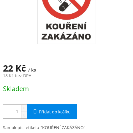
22 Kč
/ ks
18 Kč bez DPH
Měrná
Skladem
cena:
Přidat do košíku
Samolepící etiketa "KOUŘENÍ ZAKÁZÁNO"