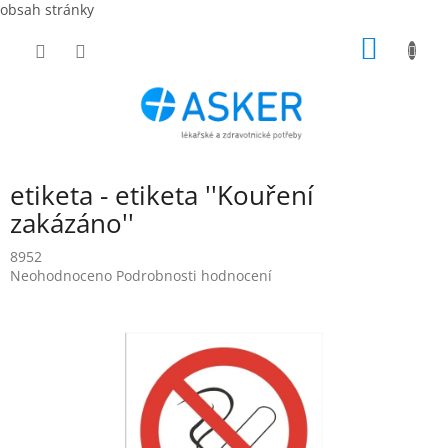
obsah stránky
Přejít
NÁKUP
na
obsah
KOŠÍK
etiketa - etiketa ''Kouření
zakázáno''
8952
Průměrné
Neohodnoceno
Podrobnosti hodnocení
hodnocení
produktu
je
0,0
z
5
hvězdiček.