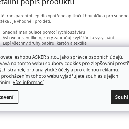
tailní popis produktu
té transparentní lepidlo opatřeno aplikační houbičkou pro snadnou
stéká . Je vhodné i pro děti.
Snadná manipulace pomocí rychlouzávěru
Vybaveno ventilkem, který zabraňuje vytékání a vysychání
Lepí všechny druhy papíru, kartón a textilie
Neobsahuje rozpouštědla, netoxické
Lepí rychle, papír nevlhne, nekroutí se
ovatel eshopu ASKER s.r.o., jako správce osobních údajů,
Lehce vypratelné
vává na tomto webu soubory cookies pro zlepšování prostř
Obsah 30 ml
ch stránek, pro analytické účely a pro cílenou reklamu.
 procházením tohoto webu vyjadřujete souhlas s jejich
váním.
Více informací
tavení
Souhl