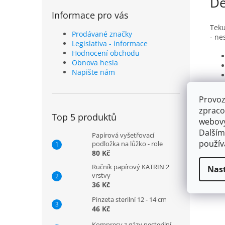
De
Informace pro vás
Teku
Prodávané značky
- ne
Legislativa - informace
Hodnocení obchodu
Obnova hesla
Napište nám
Provoz
zpraco
Top 5 produktů
webový
Dalším
Papírová vyšetřovací
použí
podložka na lůžko - role
80 Kč
Ručník papírový KATRIN 2
Nas
vrstvy
36 Kč
Pinzeta sterilní 12 - 14 cm
46 Kč
Kompresy z gázy nesterilní