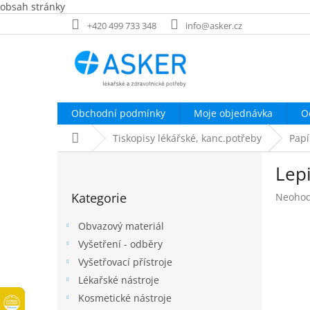
obsah stránky
Přejít
+420 499 733 348
info@asker.cz
na
obsah
Obchodní podmínky
Moje objednávka
O
Domů
Tiskopisy lékářské, kanc.potřeby
Papí
P
Lep
o
Přeskočit
s
Kategorie
Průměr
Neoho
kategorie
t
hodnoc
r
produk
Obvazový materiál
a
je
Vyšetření - odběry
n
0,0
Vyšetřovací přístroje
z
n
5
í
Lékařské nástroje
hvězdič
p
Kosmetické nástroje