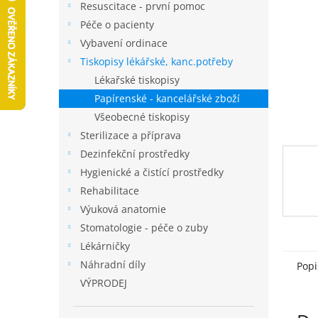
a
Resuscitace - první pomoc
n
Péče o pacienty
e
Vybavení ordinace
l
Tiskopisy lékářské, kanc.potřeby
Lékařské tiskopisy
Papírenské - kancelářské zboží
Všeobecné tiskopisy
Sterilizace a příprava
Dezinfekční prostředky
Hygienické a čistící prostředky
Rehabilitace
Výuková anatomie
Stomatologie - péče o zuby
Lékárničky
Náhradní díly
Popi
VÝPRODEJ