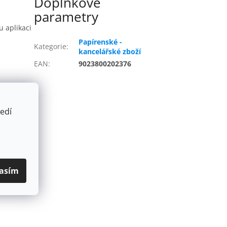
Doplňkové
parametry
 aplikaci
Papírenské -
Kategorie
:
kancelářské zboží
EAN
:
9023800202376
edí
asím