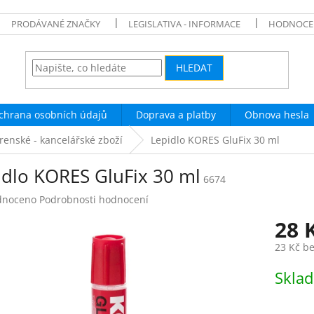
PRODÁVANÉ ZNAČKY
LEGISLATIVA - INFORMACE
HODNOCE
HLEDAT
chrana osobních údajů
Doprava a platby
Obnova hesla
renské - kancelářské zboží
Lepidlo KORES GluFix 30 ml
idlo KORES GluFix 30 ml
6674
né
dnoceno
Podrobnosti hodnocení
ení
28 
tu
23 Kč b
Měrná
Skla
cena:
ek.