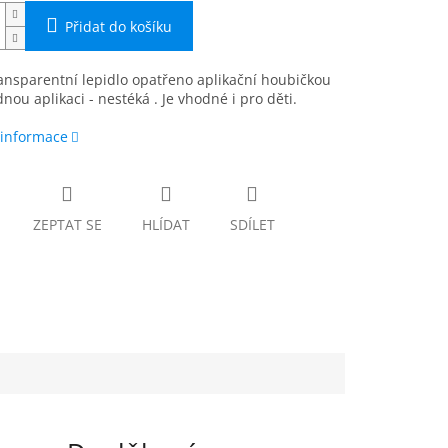
Přidat do košíku
ansparentní lepidlo opatřeno aplikační houbičkou
nou aplikaci - nestéká . Je vhodné i pro děti.
 informace
ZEPTAT SE
HLÍDAT
SDÍLET