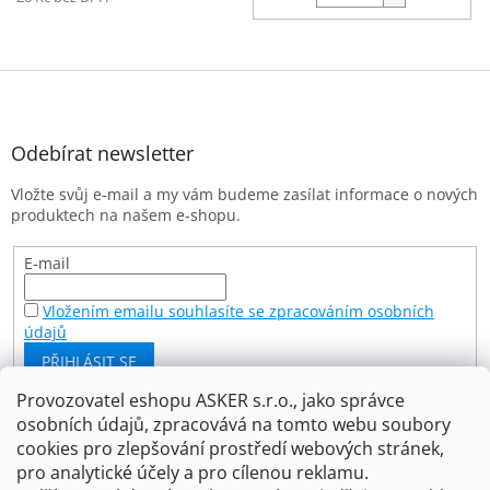
Z
á
p
a
Odebírat newsletter
t
Vložte svůj e-mail a my vám budeme zasílat informace o nových
í
produktech na našem e-shopu.
E-mail
Vložením emailu souhlasíte se zpracováním osobních
údajů
PŘIHLÁSIT SE
Provozovatel eshopu ASKER s.r.o., jako správce
osobních údajů, zpracovává na tomto webu soubory
Facebook
cookies pro zlepšování prostředí webových stránek,
pro analytické účely a pro cílenou reklamu.