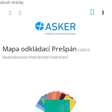
obsah stránky
Přejít
NÁKUP
na
obsah
KOŠÍK
Mapa odkládací Prešpán
123010
Průměrné
Neohodnoceno
Podrobnosti hodnocení
hodnocení
produktu
je
0,0
z
5
hvězdiček.