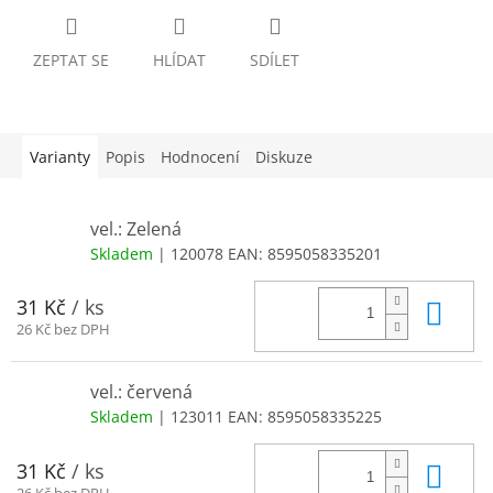
ZEPTAT SE
HLÍDAT
SDÍLET
Varianty
Popis
Hodnocení
Diskuze
vel.: Zelená
Skladem
| 120078
EAN:
8595058335201
Do 
31 Kč
/ ks
26 Kč bez DPH
vel.: červená
Skladem
| 123011
EAN:
8595058335225
Do 
31 Kč
/ ks
26 Kč bez DPH