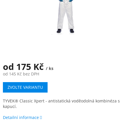
od
175 Kč
/ ks
od
145 Kč
bez DPH
Měrná
ZVOLTE VARIANTU
cena:
TYVEK® Classic Xpert - antistatická voděodolná kombinéza s
kapucí.
Detailní informace