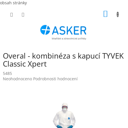
obsah stránky
Přejít
NÁKUP
na
obsah
KOŠÍK
Overal - kombinéza s kapucí TYVEK
Classic Xpert
5485
Průměrné
Neohodnoceno
Podrobnosti hodnocení
hodnocení
produktu
je
0,0
z
5
hvězdiček.