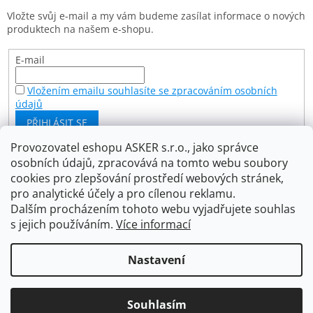
t
Vložte svůj e-mail a my vám budeme zasílat informace o nových
í
produktech na našem e-shopu.
E-mail
Vložením emailu souhlasíte se zpracováním osobních
údajů
PŘIHLÁSIT SE
Provozovatel eshopu ASKER s.r.o., jako správce
osobních údajů, zpracovává na tomto webu soubory
Facebook
cookies pro zlepšování prostředí webových stránek,
pro analytické účely a pro cílenou reklamu.
Dalším procházením tohoto webu vyjadřujete souhlas
s jejich používáním.
Více informací
Vytvořil Shoptet
Nastavení
Copyright 2026
Asker s.r.o.
. Všechna práva vyhrazena.
Souhlasím
Upravit nastavení cookies