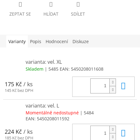
ZEPTAT SE
HLÍDAT
SDÍLET
Varianty
Popis
Hodnocení
Diskuze
varianta: vel. XL
Skladem
| 5485
EAN:
5450208011608
Do 
175 Kč
/ ks
145 Kč bez DPH
varianta: vel. L
Momentálně nedostupné
| 5484
EAN:
5450208011592
Do 
224 Kč
/ ks
185 Kč bez DPH