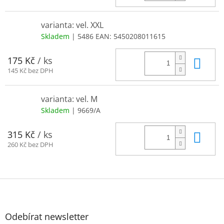
varianta: vel. XXL
Skladem
| 5486
EAN:
5450208011615
Do 
175 Kč
/ ks
145 Kč bez DPH
varianta: vel. M
Skladem
| 9669/A
Do 
315 Kč
/ ks
260 Kč bez DPH
Z
á
p
a
Odebírat newsletter