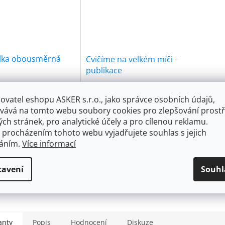
ilka obousměrná
Cvičíme na velkém míči -
publikace
Skladem
Skladem
ovatel eshopu ASKER s.r.o., jako správce osobních údajů,
č
35 Kč
vává na tomto webu soubory cookies pro zlepšování prostř
ch stránek, pro analytické účely a pro cílenou reklamu.
o košíku
Do košíku
 procházením tohoto webu vyjadřujete souhlas s jejich
váním.
Více informací
ová obousměrná
Publikace "Cvičíme na
lka s kónusem
velkém míči" předkládá
tavení
Souhl
uje velmi rychlé
návod na využití velkého
nutí. Hustí, i když jde
míče.
nahoru nebo dolů.
 pumpa má velmi
lnou rukojeť.
anty
Popis
Hodnocení
Diskuze