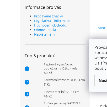
Informace pro vás
Prodávané značky
Legislativa - informace
Hodnocení obchodu
hust
Obnova hesla
Napište nám
Provoz
73 K
zpraco
Top 5 produktů
webový
D
Dalším
Papírová vyšetřovací
použí
podložka na lůžko - role
80 Kč
Plast
husti
Zdravotní záznam 31 x 23 cm
Nas
zaruč
7 Kč
nafouk
píst 
Pinzeta sterilní 12 - 14 cm
Ruční
46 Kč
pohod
Ručník papírový KATRIN 2
Vari