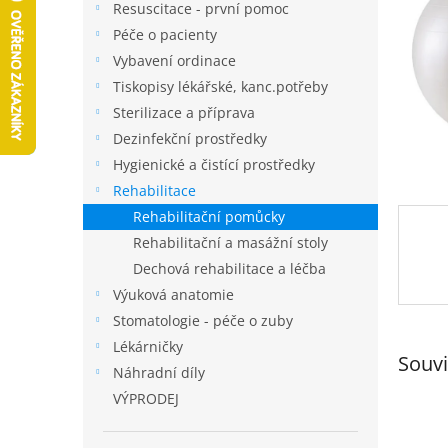
a
Resuscitace - první pomoc
n
Péče o pacienty
e
Vybavení ordinace
l
Tiskopisy lékářské, kanc.potřeby
Sterilizace a příprava
Dezinfekční prostředky
Hygienické a čistící prostředky
Rehabilitace
Rehabilitační pomůcky
Rehabilitační a masážní stoly
Dechová rehabilitace a léčba
Výuková anatomie
Stomatologie - péče o zuby
Lékárničky
Souvi
Náhradní díly
VÝPRODEJ