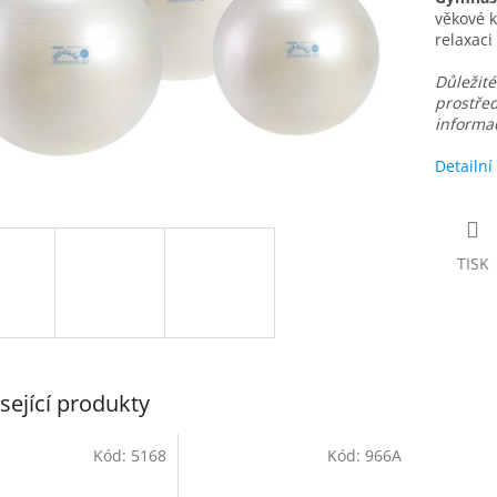
věkové k
relaxaci
Důležit
prostře
informac
Detailní
TISK
sející produkty
Kód:
5168
Kód:
966A