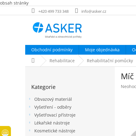
obsah stránky
Přejít
+420 499 733 348
info@asker.cz
na
obsah
Obchodní podmínky
Moje objednávka
O
Domů
Rehabilitace
Rehabilitační pomůcky
P
Míč 
o
Přeskočit
s
Kategorie
Průměr
Neoho
kategorie
t
hodnoc
r
produk
Obvazový materiál
a
je
Vyšetření - odběry
n
0,0
Vyšetřovací přístroje
z
n
5
í
Lékařské nástroje
hvězdič
p
Kosmetické nástroje