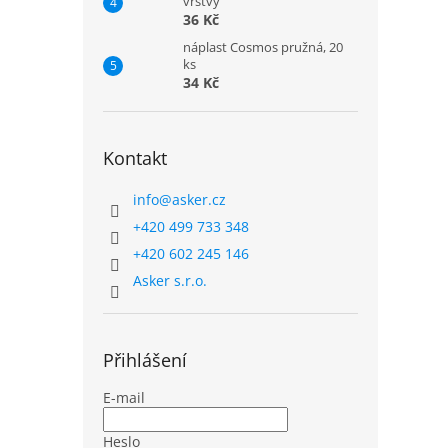
vrstvy
36 Kč
náplast Cosmos pružná, 20
ks
34 Kč
Kontakt
info
@
asker.cz
+420 499 733 348
+420 602 245 146
Asker s.r.o.
Přihlášení
E-mail
Heslo