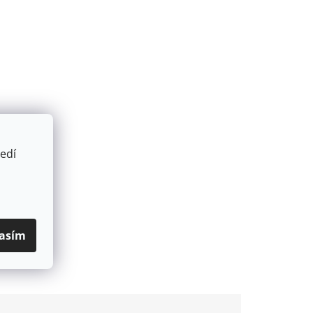
edí
asím