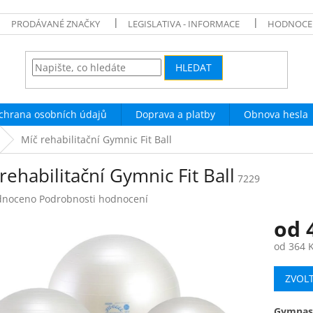
PRODÁVANÉ ZNAČKY
LEGISLATIVA - INFORMACE
HODNOCE
HLEDAT
chrana osobních údajů
Doprava a platby
Obnova hesla
Míč rehabilitační Gymnic Fit Ball
rehabilitační Gymnic Fit Ball
7229
né
dnoceno
Podrobnosti hodnocení
ení
od
tu
od
364 
Měrná
ZVOL
cena:
ek.
Gymnast