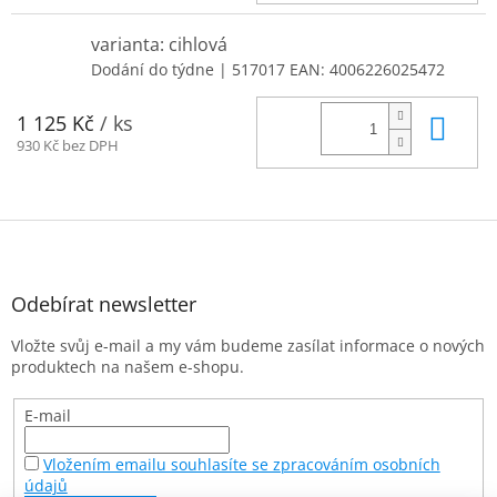
varianta: cihlová
Dodání do týdne
| 517017
EAN:
4006226025472
Do 
1 125 Kč
/ ks
930 Kč bez DPH
Z
á
p
a
Odebírat newsletter
t
Vložte svůj e-mail a my vám budeme zasílat informace o nových
í
produktech na našem e-shopu.
E-mail
Vložením emailu souhlasíte se zpracováním osobních
údajů