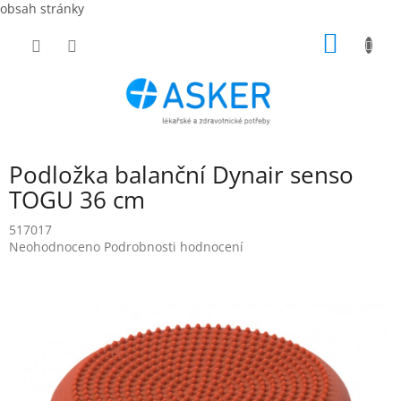
obsah stránky
Přejít
NÁKUP
na
obsah
KOŠÍK
Podložka balanční Dynair senso
TOGU 36 cm
517017
Průměrné
Neohodnoceno
Podrobnosti hodnocení
hodnocení
produktu
je
0,0
z
5
hvězdiček.