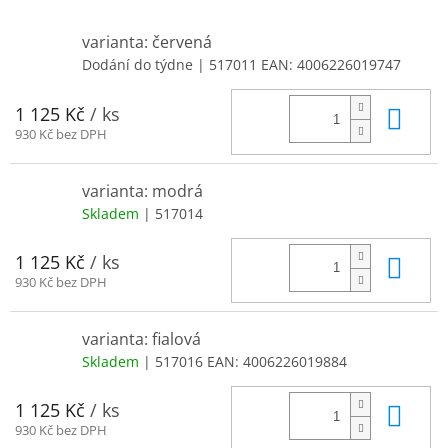
varianta: červená
Dodání do týdne
| 517011
EAN:
4006226019747
Do 
1 125 Kč
/ ks
930 Kč bez DPH
varianta: modrá
Skladem
| 517014
Do 
1 125 Kč
/ ks
930 Kč bez DPH
varianta: fialová
Skladem
| 517016
EAN:
4006226019884
Do 
1 125 Kč
/ ks
930 Kč bez DPH