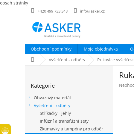
obsah stránky
Přejít
+420 499 733 348
info@asker.cz
na
obsah
Obchodní podmínky
Moje objednávka
O
Domů
Vyšetření - odběry
Rukavice vyšetřov
P
Ruk
o
Přeskočit
s
Kategorie
Průměr
Neoho
kategorie
t
hodnoc
r
produk
Obvazový materiál
a
je
Vyšetření - odběry
n
0,0
Stříkačky - jehly
z
n
5
í
Infúzní a transfúzní sety
hvězdič
p
Zkumavky a tampóny pro odběr