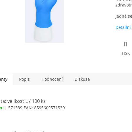
zdravotn
Jedná se
Detailní
TISK
anty
Popis
Hodnocení
Diskuze
ta: velikost L / 100 ks
em
| 571539
EAN:
8595609571539