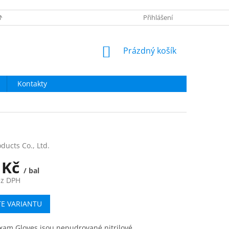
NÍ OBCHODU
OBNOVA HESLA
NAPIŠTE NÁM
Přihlášení
NÁKUPNÍ
Prázdný košík
KOŠÍK
Kontakty
ducts Co., Ltd.
 Kč
/ bal
ez DPH
TE VARIANTU
Exam Gloves jsou nepudrované nitrilové