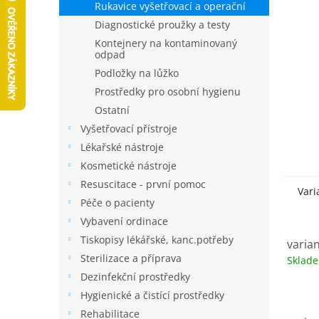
a
Rukavice vyšetřovací a operační
n
Diagnostické proužky a testy
e
Kontejnery na kontaminovaný
l
odpad
Podložky na lůžko
Prostředky pro osobní hygienu
Ostatní
Vyšetřovací přístroje
Lékařské nástroje
Kosmetické nástroje
Resuscitace - první pomoc
Vari
Péče o pacienty
Vybavení ordinace
Tiskopisy lékářské, kanc.potřeby
varian
Sterilizace a příprava
Sklad
Dezinfekční prostředky
Hygienické a čistící prostředky
Rehabilitace