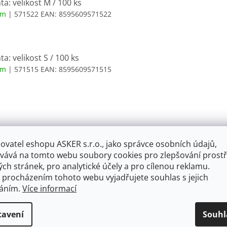
ta: velikost M / 100 ks
em
| 571522
EAN:
8595609571522
ta: velikost S / 100 ks
em
| 571515
EAN:
8595609571515
ovatel eshopu ASKER s.r.o., jako správce osobních údajů,
vává na tomto webu soubory cookies pro zlepšování prostř
ch stránek, pro analytické účely a pro cílenou reklamu.
 procházením tohoto webu vyjadřujete souhlas s jejich
váním.
Více informací
tavení
Souhl