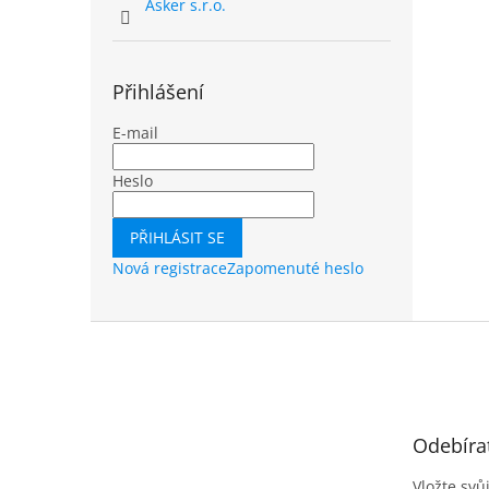
Asker s.r.o.
Přihlášení
E-mail
Heslo
PŘIHLÁSIT SE
Nová registrace
Zapomenuté heslo
Z
á
p
a
t
Odebíra
í
Vložte svů