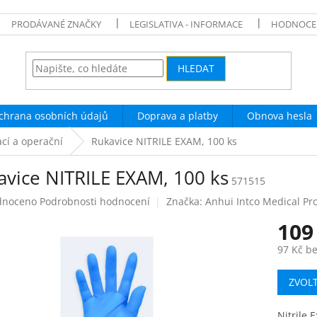
PRODÁVANÉ ZNAČKY
LEGISLATIVA - INFORMACE
HODNOCE
HLEDAT
chrana osobních údajů
Doprava a platby
Obnova hesla
ací a operační
Rukavice NITRILE EXAM, 100 ks
avice NITRILE EXAM, 100 ks
571515
né
dnoceno
Podrobnosti hodnocení
Značka:
Anhui Intco Medical Pro
ení
109
tu
97 Kč b
Měrná
ZVOL
cena:
ek.
Nitrile 