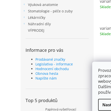
varian
Výuková anatomie
Sklad
Stomatologie - péče o zuby
Lékárničky
Náhradní díly
varian
VÝPRODEJ
Sklad
Informace pro vás
Prodávané značky
Legislativa - informace
Hodnocení obchodu
Provoz
Obnova hesla
zpraco
Napište nám
webový
Dalším
použí
Top 5 produktů
Nas
Papírová vyšetřovací