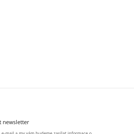
t newsletter
j e-mail a my vám budeme zasílat informace o