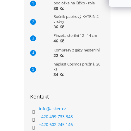
podložka na lůžko - role
80 Kč
Ručník papírový KATRIN 2
vrstvy
36 Kč
Pinzeta sterilní 12 - 14 cm
46 Kč
Kompresy z gázy nesterilní
22 Kč
náplast Cosmos pružná, 20
ks
34 Kč
Kontakt
info
@
asker.cz
+420 499 733 348
+420 602 245 146