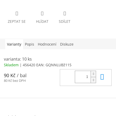
ZEPTAT SE
HLÍDAT
SDÍLET
Varianty
Popis
Hodnocení
Diskuze
varianta: 10 ks
Skladem
| 456420
EAN:
GQNNLUBž115
Do 
90 Kč
/ bal
80 Kč bez DPH
Z
á
p