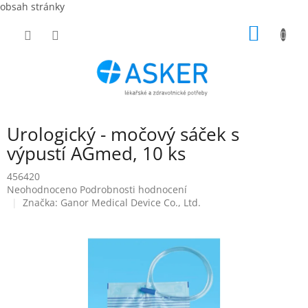
obsah stránky
Přejít
NÁKUP
na
obsah
KOŠÍK
Urologický - močový sáček s
výpustí AGmed, 10 ks
456420
Průměrné
Neohodnoceno
Podrobnosti hodnocení
hodnocení
Značka:
Ganor Medical Device Co., Ltd.
produktu
je
0,0
z
5
hvězdiček.