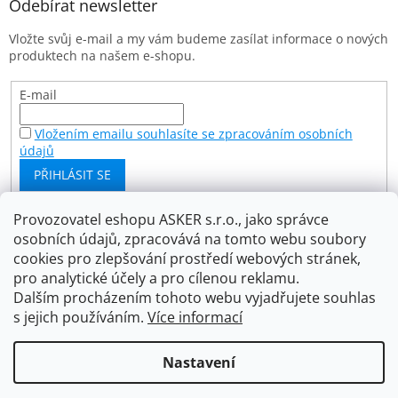
a
Odebírat newsletter
t
Vložte svůj e-mail a my vám budeme zasílat informace o nových
í
produktech na našem e-shopu.
E-mail
Vložením emailu souhlasíte se zpracováním osobních
údajů
PŘIHLÁSIT SE
Provozovatel eshopu ASKER s.r.o., jako správce
osobních údajů, zpracovává na tomto webu soubory
Facebook
cookies pro zlepšování prostředí webových stránek,
Asker s.r.o.
pro analytické účely a pro cílenou reklamu.
Dalším procházením tohoto webu vyjadřujete souhlas
s jejich používáním.
Více informací
Vytvořil Shoptet
Nastavení