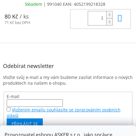
Skladem
| 991040
EAN:
4052199218328
Do 
80 Kč
/ ks
71 Kč bez DPH
Z
á
p
a
Odebírat newsletter
t
Vložte svůj e-mail a my vám budeme zasílat informace o nových
í
produktech na našem e-shopu.
E-mail
Vložením emailu souhlasíte se zpracováním osobních
údajů
PŘIHLÁSIT SE
Provozovatel eshopu ASKER s.r.o., jako správce