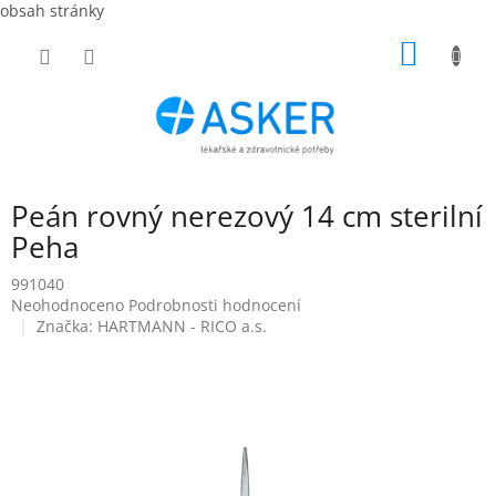
obsah stránky
Přejít
NÁKUP
na
obsah
KOŠÍK
Peán rovný nerezový 14 cm sterilní
Peha
991040
Průměrné
Neohodnoceno
Podrobnosti hodnocení
hodnocení
Značka:
HARTMANN - RICO a.s.
produktu
je
0,0
z
5
hvězdiček.