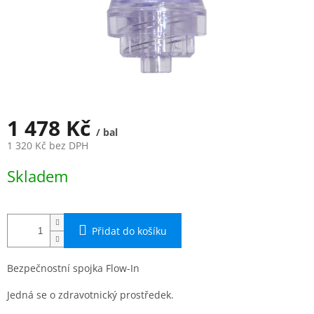
1 478 Kč
/ bal
1 320 Kč bez DPH
Měrná
Skladem
cena:
Přidat do košíku
Bezpečnostní spojka Flow-In
Jedná se o zdravotnický prostředek.