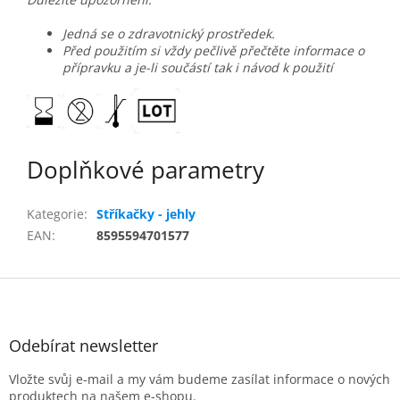
Jedná se o zdravotnický prostředek.
Před použitím si vždy pečlivě přečtěte informace o
přípravku a je-li součástí tak i návod k použití
Doplňkové parametry
Kategorie
:
Stříkačky - jehly
EAN
:
8595594701577
Z
á
p
a
Odebírat newsletter
t
Vložte svůj e-mail a my vám budeme zasílat informace o nových
í
produktech na našem e-shopu.