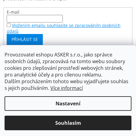
E-mail
Vložením emailu souhlasíte se zpracováním osobních
údajů
PŘIHLÁSIT SE
Provozovatel eshopu ASKER s.r.o., jako správce
osobních údajů, zpracovává na tomto webu soubory
Facebook
cookies pro zlepšování prostředí webových stránek,
Asker s.r.o.
pro analytické účely a pro cílenou reklamu.
Dalším procházením tohoto webu vyjadřujete souhlas
s jejich používáním.
Více informací
Vytvořil Shoptet
Nastavení
Copyright 2026
Asker s.r.o.
. Všechna práva vyhrazena.
Souhlasím
Upravit nastavení cookies