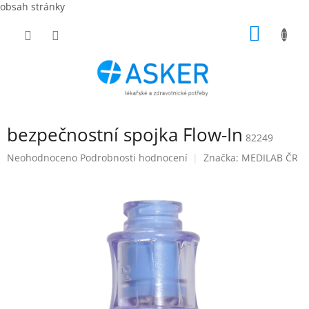
obsah stránky
Přejít
NÁKUP
na
obsah
KOŠÍK
bezpečnostní spojka Flow-In
82249
Průměrné
Neohodnoceno
Podrobnosti hodnocení
Značka:
MEDILAB ČR
hodnocení
produktu
je
0,0
z
5
hvězdiček.