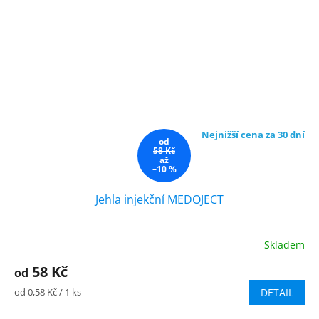
Nejnižší cena za 30 dní
od
58 Kč
až
–10 %
Jehla injekční MEDOJECT
Skladem
58 Kč
od
Měrná
od 0,58 Kč / 1 ks
DETAIL
cena: