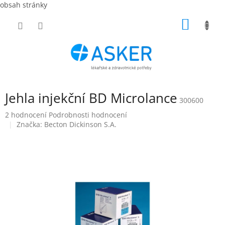
obsah stránky
Přejít
NÁKUP
na
obsah
KOŠÍK
Jehla injekční BD Microlance
300600
Průměrné
2 hodnocení
Podrobnosti hodnocení
hodnocení
Značka:
Becton Dickinson S.A.
produktu
je
5,0
z
5
hvězdiček.