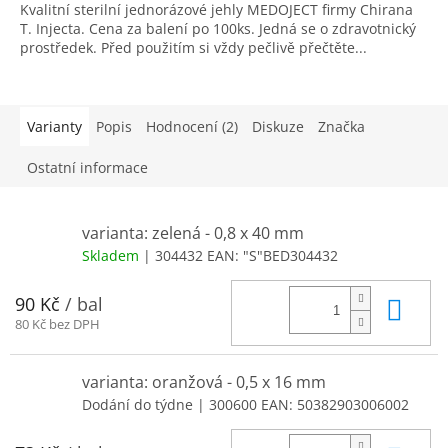
Kvalitní sterilní jednorázové jehly MEDOJECT firmy Chirana
T. Injecta. Cena za balení po 100ks. Jedná se o zdravotnický
prostředek. Před použitím si vždy pečlivě přečtěte...
Varianty
Popis
Hodnocení (2)
Diskuze
Značka
Ostatní informace
varianta: zelená - 0,8 x 40 mm
Skladem
| 304432
EAN:
"S"BED304432
Do 
90 Kč
/ bal
80 Kč bez DPH
varianta: oranžová - 0,5 x 16 mm
Dodání do týdne
| 300600
EAN:
50382903006002