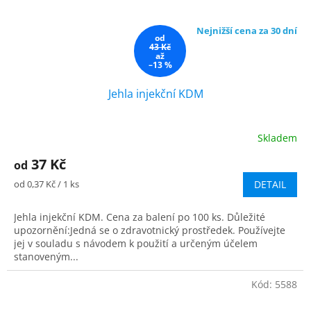
Nejnižší cena za 30 dní
od
43 Kč
až
–13 %
Jehla injekční KDM
Skladem
37 Kč
od
Měrná
od 0,37 Kč / 1 ks
DETAIL
cena:
Jehla injekční KDM. Cena za balení po 100 ks. Důležité
upozornění:Jedná se o zdravotnický prostředek. Používejte
jej v souladu s návodem k použití a určeným účelem
stanoveným...
Kód:
5588