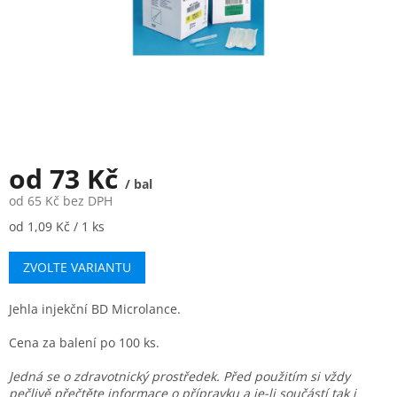
od
73 Kč
/ bal
od
65 Kč
bez DPH
Měrná
od 1,09 Kč / 1 ks
cena:
ZVOLTE VARIANTU
Jehla injekční BD Microlance.
Cena za balení po 100 ks.
Jedná se o zdravotnický prostředek. Před použitím si vždy
pečlivě přečtěte informace o přípravku a je-li součástí tak i