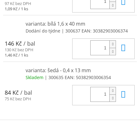
Do 
97 Kč bez DPH
Měrná
1,09 Kč / 1 ks
cena:
varianta: bílá 1,6 x 40 mm
Dodání do týdne
| 300637
EAN:
30382903006374
146 Kč
/ bal
Do 
130 Kč bez DPH
Měrná
1,46 Kč / 1 ks
cena:
varianta: šedá - 0,4 x 13 mm
Skladem
| 300635
EAN:
50382903006354
Do 
84 Kč
/ bal
75 Kč bez DPH
Z
á
p