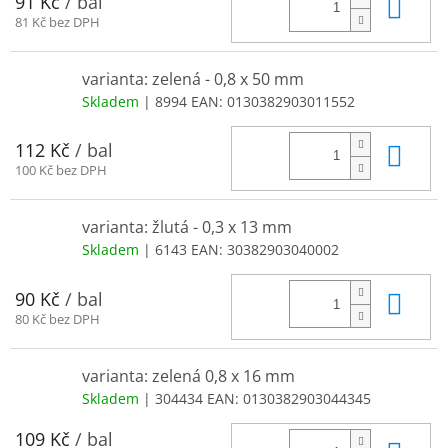
Do 
91 Kč
/ bal
81 Kč bez DPH
varianta: zelená - 0,8 x 50 mm
Skladem
| 8994
EAN:
0130382903011552
Do 
112 Kč
/ bal
100 Kč bez DPH
varianta: žlutá - 0,3 x 13 mm
Skladem
| 6143
EAN:
30382903040002
Do 
90 Kč
/ bal
80 Kč bez DPH
varianta: zelená 0,8 x 16 mm
Skladem
| 304434
EAN:
0130382903044345
109 Kč
/ bal