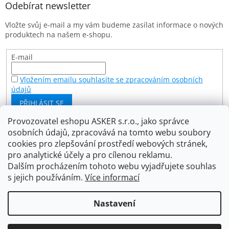
a
Odebírat newsletter
t
Vložte svůj e-mail a my vám budeme zasílat informace o nových
í
produktech na našem e-shopu.
E-mail
Vložením emailu souhlasíte se zpracováním osobních
údajů
PŘIHLÁSIT SE
Provozovatel eshopu ASKER s.r.o., jako správce
osobních údajů, zpracovává na tomto webu soubory
Facebook
cookies pro zlepšování prostředí webových stránek,
pro analytické účely a pro cílenou reklamu.
Dalším procházením tohoto webu vyjadřujete souhlas
s jejich používáním.
Více informací
Vytvořil Shoptet
Nastavení
Copyright 2026
Asker s.r.o.
. Všechna práva vyhrazena.