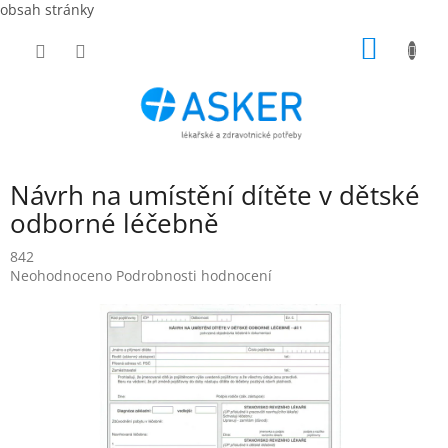
obsah stránky
Přejít
NÁKUP
na
obsah
KOŠÍK
Návrh na umístění dítěte v dětské
odborné léčebně
842
Průměrné
Neohodnoceno
Podrobnosti hodnocení
hodnocení
produktu
je
0,0
z
5
hvězdiček.