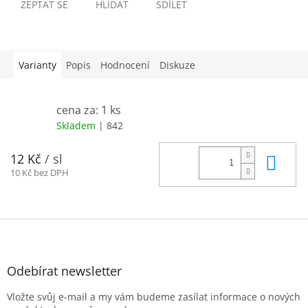
ZEPTAT SE
HLÍDAT
SDÍLET
Varianty
Popis
Hodnocení
Diskuze
cena za: 1 ks
Skladem
| 842
Do 
12 Kč
/ sl
10 Kč bez DPH
Z
á
p
a
Odebírat newsletter
t
Vložte svůj e-mail a my vám budeme zasílat informace o nových
í