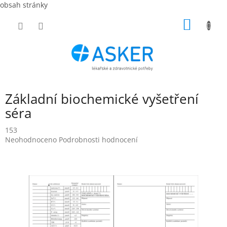
obsah stránky
Přejít
NÁKUP
na
obsah
KOŠÍK
Základní biochemické vyšetření
séra
153
Průměrné
Neohodnoceno
Podrobnosti hodnocení
hodnocení
produktu
je
0,0
z
5
hvězdiček.