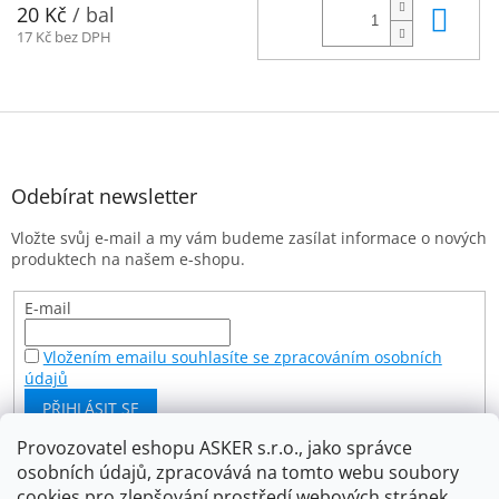
Do 
20 Kč
/ bal
17 Kč bez DPH
Z
á
p
a
Odebírat newsletter
t
Vložte svůj e-mail a my vám budeme zasílat informace o nových
í
produktech na našem e-shopu.
E-mail
Vložením emailu souhlasíte se zpracováním osobních
údajů
PŘIHLÁSIT SE
Provozovatel eshopu ASKER s.r.o., jako správce
osobních údajů, zpracovává na tomto webu soubory
Facebook
cookies pro zlepšování prostředí webových stránek,