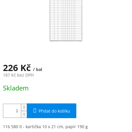
226 Kč
/ bal
187 Kč bez DPH
Měrná
Skladem
cena:
Přidat do košíku
116 580 0 - kartička 10 x 21 cm, papír 190 g