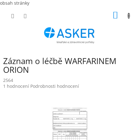
obsah stránky
Přejít
NÁKUP
na
obsah
KOŠÍK
Záznam o léčbě WARFARINEM
ORION
2564
Průměrné
1 hodnocení
Podrobnosti hodnocení
hodnocení
produktu
je
5,0
z
5
hvězdiček.