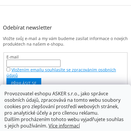
Z
á
p
a
Odebírat newsletter
t
Vložte svůj e-mail a my vám budeme zasílat informace o nových
í
produktech na našem e-shopu.
E-mail
Vložením emailu souhlasíte se zpracováním osobních
údajů
PŘIHLÁSIT SE
Provozovatel eshopu ASKER s.r.o., jako správce
osobních údajů, zpracovává na tomto webu soubory
Facebook
cookies pro zlepšování prostředí webových stránek,
pro analytické účely a pro cílenou reklamu.
Dalším procházením tohoto webu vyjadřujete souhlas
s jejich používáním.
Více informací