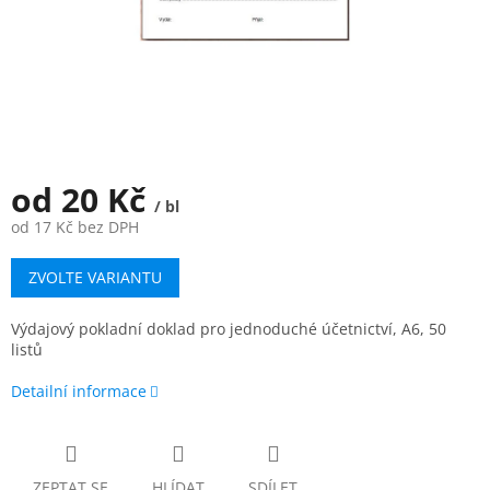
od
20 Kč
/ bl
od
17 Kč
bez DPH
Měrná
ZVOLTE VARIANTU
cena:
Výdajový pokladní doklad pro jednoduché účetnictví, A6, 50
listů
Detailní informace
ZEPTAT SE
HLÍDAT
SDÍLET