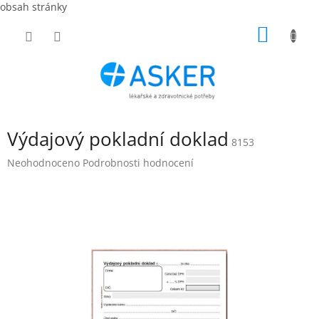
obsah stránky
Přejít
NÁKUP
na
obsah
KOŠÍK
Výdajový pokladní doklad
8153
Průměrné
Neohodnoceno
Podrobnosti hodnocení
hodnocení
produktu
je
0,0
z
5
hvězdiček.