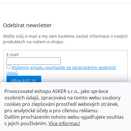
Z
á
p
a
Odebírat newsletter
t
Vložte svůj e-mail a my vám budeme zasílat informace o nových
í
produktech na našem e-shopu.
E-mail
Vložením emailu souhlasíte se zpracováním osobních
údajů
PŘIHLÁSIT SE
Provozovatel eshopu ASKER s.r.o., jako správce
osobních údajů, zpracovává na tomto webu soubory
Facebook
cookies pro zlepšování prostředí webových stránek,
pro analytické účely a pro cílenou reklamu.
Dalším procházením tohoto webu vyjadřujete souhlas
s jejich používáním.
Více informací