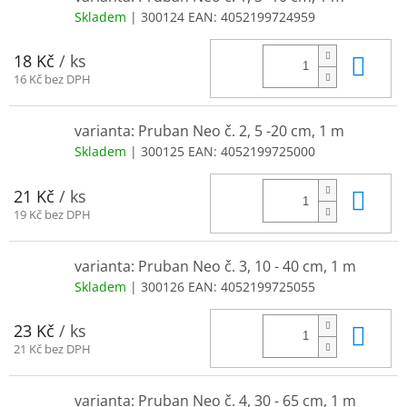
Skladem
| 300124
EAN:
4052199724959
Do 
18 Kč
/ ks
16 Kč bez DPH
varianta: Pruban Neo č. 2, 5 -20 cm, 1 m
Skladem
| 300125
EAN:
4052199725000
Do 
21 Kč
/ ks
19 Kč bez DPH
varianta: Pruban Neo č. 3, 10 - 40 cm, 1 m
Skladem
| 300126
EAN:
4052199725055
Do 
23 Kč
/ ks
21 Kč bez DPH
varianta: Pruban Neo č. 4, 30 - 65 cm, 1 m