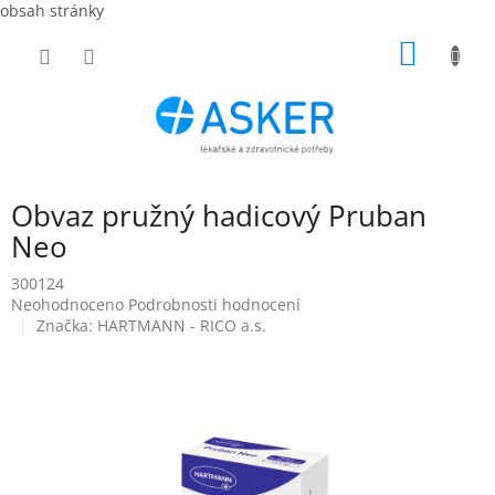
obsah stránky
Přejít
NÁKUP
na
obsah
KOŠÍK
Obvaz pružný hadicový Pruban
Neo
300124
Průměrné
Neohodnoceno
Podrobnosti hodnocení
hodnocení
Značka:
HARTMANN - RICO a.s.
produktu
je
0,0
z
5
hvězdiček.