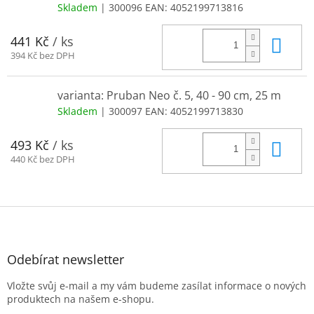
Skladem
| 300096
EAN:
4052199713816
Do 
441 Kč
/ ks
394 Kč bez DPH
varianta: Pruban Neo č. 5, 40 - 90 cm, 25 m
Skladem
| 300097
EAN:
4052199713830
Do 
493 Kč
/ ks
440 Kč bez DPH
Z
á
p
a
Odebírat newsletter
t
Vložte svůj e-mail a my vám budeme zasílat informace o nových
í
produktech na našem e-shopu.