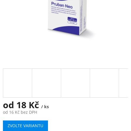
od
18 Kč
/ ks
od
16 Kč
bez DPH
Měrná
ZVOLTE VARIANTU
cena: