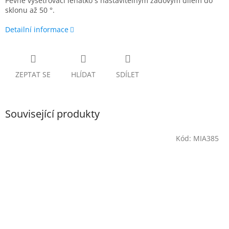
Pevné vyšetřovací lehátko s nastavitelným zádovým dílem do
sklonu až 50 °.
Detailní informace
ZEPTAT SE
HLÍDAT
SDÍLET
Související produkty
Kód:
MIA385