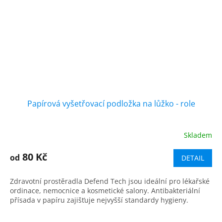
Papírová vyšetřovací podložka na lůžko - role
Skladem
Průměrné
hodnocení
produktu
80 Kč
od
DETAIL
je
5,0
Zdravotní prostěradla Defend Tech jsou ideální pro lékařské
z
ordinace, nemocnice a kosmetické salony. Antibakteriální
5
přísada v papíru zajišťuje nejvyšší standardy hygieny.
hvězdiček.