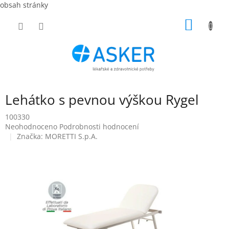
obsah stránky
Přejít
NÁKUP
na
obsah
KOŠÍK
Lehátko s pevnou výškou Rygel
100330
Průměrné
Neohodnoceno
Podrobnosti hodnocení
hodnocení
Značka:
MORETTI S.p.A.
produktu
je
0,0
z
5
hvězdiček.