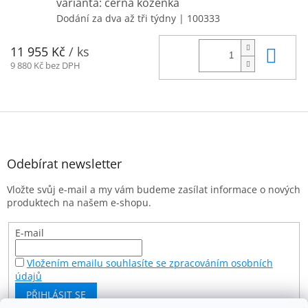
varianta: černá koženka
Dodání za dva až tři týdny
| 100333
Do 
11 955 Kč
/ ks
9 880 Kč bez DPH
Z
á
p
a
Odebírat newsletter
t
Vložte svůj e-mail a my vám budeme zasílat informace o nových
í
produktech na našem e-shopu.
E-mail
Vložením emailu souhlasíte se zpracováním osobních
údajů
PŘIHLÁSIT SE