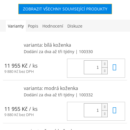
ZOBRAZIT VŠECHNY SOUVISEJÍCÍ PRODUKTY
Varianty
Popis
Hodnocení
Diskuze
varianta: bílá koženka
Dodání za dva až tři týdny
| 100330
Do 
11 955 Kč
/ ks
9 880 Kč bez DPH
varianta: modrá koženka
Dodání za dva až tři týdny
| 100332
Do 
11 955 Kč
/ ks
9 880 Kč bez DPH