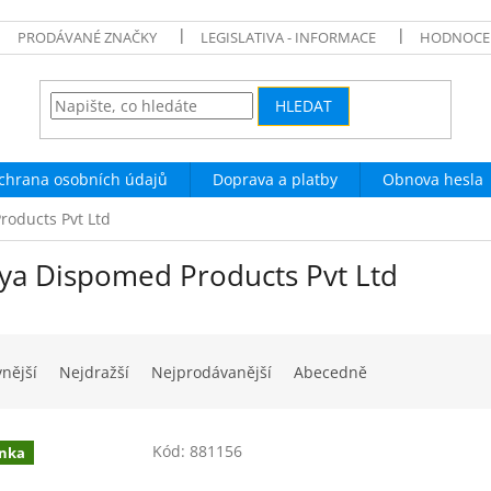
PRODÁVANÉ ZNAČKY
LEGISLATIVA - INFORMACE
HODNOCE
HLEDAT
chrana osobních údajů
Doprava a platby
Obnova hesla
roducts Pvt Ltd
tya Dispomed Products Pvt Ltd
vnější
Nejdražší
Nejprodávanější
Abecedně
Kód:
881156
nka