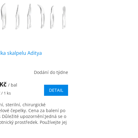
ka skalpelu Aditya
Dodání do týdne
 Kč
/ bal
DETAIL
 / 1 ks
ní, sterilní, chirurgické
elové čepelky. Cena za balení po
s Důležité upozornění:Jedná se o
tnický prostředek. Používejte jej
ladu s návodem k...
O