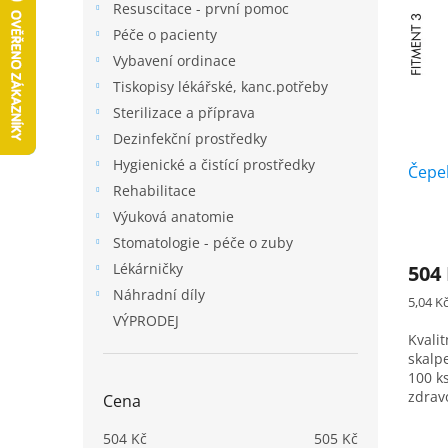
a
Resuscitace - první pomoc
i
r
n
Péče o pacienty
s
o
e
p
Vybavení ordinace
d
l
r
u
Tiskopisy lékářské, kanc.potřeby
o
k
Sterilizace a příprava
d
t
Dezinfekční prostředky
u
ů
Hygienické a čistící prostředky
k
Čepel
Rehabilitace
t
ů
Výuková anatomie
Stomatologie - péče o zuby
Lékárničky
504
Náhradní díly
Měrná
5,04 Kč
cena:
VÝPRODEJ
Kvalit
skalp
100 k
zdravo
Cena
v sou
504
Kč
505
Kč