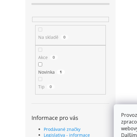
Na skladě
0
Akce
0
Novinka
1
Tip
0
Provoz
Informace pro vás
zpraco
webový
Prodávané značky
Dalším
Legislativa - informace