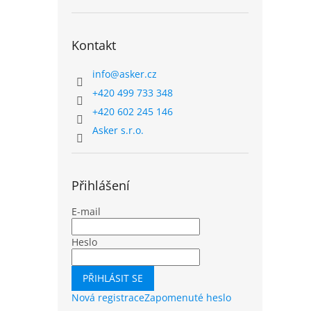
Kontakt
info
@
asker.cz
+420 499 733 348
+420 602 245 146
Asker s.r.o.
Přihlášení
E-mail
Heslo
PŘIHLÁSIT SE
Nová registrace
Zapomenuté heslo