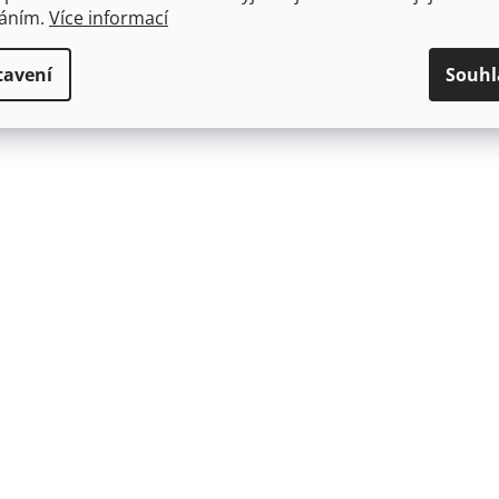
váním.
Více informací
tavení
Souhl