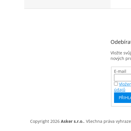
Z
á
p
a
t
Odebíra
í
Vložte svů
nových pr
E-mail
Vlože
údajů
PŘIHL
Copyright 2026
Asker s.r.o.
. Všechna práva vyhraz