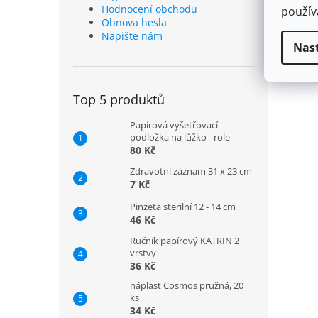
Hodnocení obchodu
použí
Obnova hesla
Napište nám
Nas
Top 5 produktů
Papírová vyšetřovací
podložka na lůžko - role
80 Kč
Zdravotní záznam 31 x 23 cm
7 Kč
Pinzeta sterilní 12 - 14 cm
46 Kč
Ručník papírový KATRIN 2
vrstvy
36 Kč
náplast Cosmos pružná, 20
ks
34 Kč