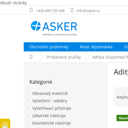
obsah stránky
Přejít
+420 499 733 348
info@asker.cz
na
obsah
Obchodní podmínky
Moje objednávka
O
Domů
Prodávané značky
Aditya Dispomed P
P
Adi
o
Přeskočit
s
Kategorie
kategorie
t
Ř
r
Obvazový materiál
a
a
Nejle
Vyšetření - odběry
z
n
e
Vyšetřovací přístroje
n
V
n
í
Lékařské nástroje
Novi
ý
í
p
Kosmetické nástroje
p
p