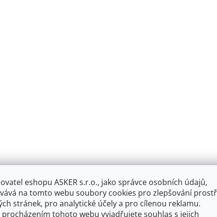
v
l
á
d
a
c
í
p
r
v
k
y
v
ý
p
i
s
u
ovatel eshopu ASKER s.r.o., jako správce osobních údajů,
vává na tomto webu soubory cookies pro zlepšování prostř
ch stránek, pro analytické účely a pro cílenou reklamu.
 procházením tohoto webu vyjadřujete souhlas s jejich