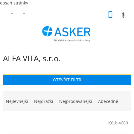
obsah stránky
Přejít
NÁKUP
na
obsah
KOŠÍK
ALFA VITA, s.r.o.
OTEVŘÍT FILTR
Ř
a
Nejlevnější
Nejdražší
Nejprodávanější
Abecedně
z
e
V
n
Kód:
4669
ý
í
p
p