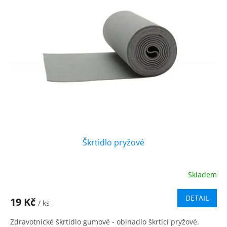
i
r
s
o
p
d
r
u
o
k
d
t
u
ů
k
t
ů
Škrtidlo pryžové
Skladem
DETAIL
19 Kč
/ ks
Zdravotnické škrtidlo gumové - obinadlo škrtící pryžové.