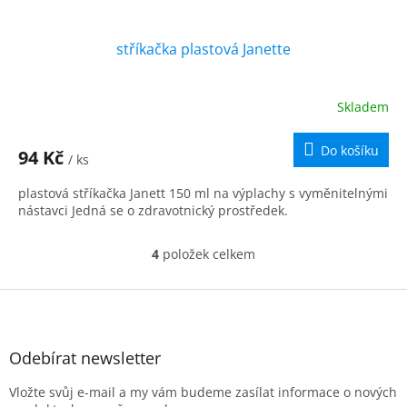
stříkačka plastová Janette
Skladem
Průměrné
hodnocení
produktu
Do košíku
94 Kč
/ ks
je
5,0
plastová stříkačka Janett 150 ml na výplachy s vyměnitelnými
z
nástavci Jedná se o zdravotnický prostředek.
5
hvězdiček.
4
položek celkem
O
v
l
Z
á
á
d
p
a
a
Odebírat newsletter
c
t
í
Vložte svůj e-mail a my vám budeme zasílat informace o nových
í
p