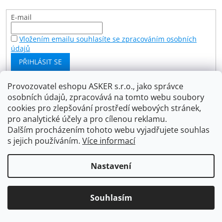
E-mail
Vložením emailu souhlasíte se zpracováním osobních
údajů
PŘIHLÁSIT SE
Provozovatel eshopu ASKER s.r.o., jako správce
osobních údajů, zpracovává na tomto webu soubory
Facebook
cookies pro zlepšování prostředí webových stránek,
pro analytické účely a pro cílenou reklamu.
Dalším procházením tohoto webu vyjadřujete souhlas
s jejich používáním.
Více informací
Vytvořil Shoptet
Nastavení
Copyright 2026
Asker s.r.o.
. Všechna práva vyhrazena.
Upravit nastavení cookies
Souhlasím