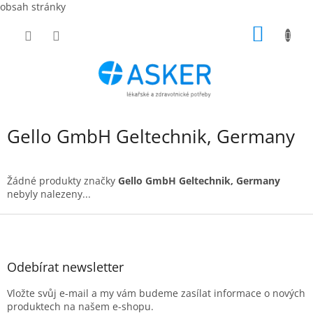
obsah stránky
Přejít
NÁKUP
na
obsah
KOŠÍK
Gello GmbH Geltechnik, Germany
Žádné produkty značky
Gello GmbH Geltechnik, Germany
nebyly nalezeny...
Z
á
p
a
Odebírat newsletter
t
Vložte svůj e-mail a my vám budeme zasílat informace o nových
í
produktech na našem e-shopu.