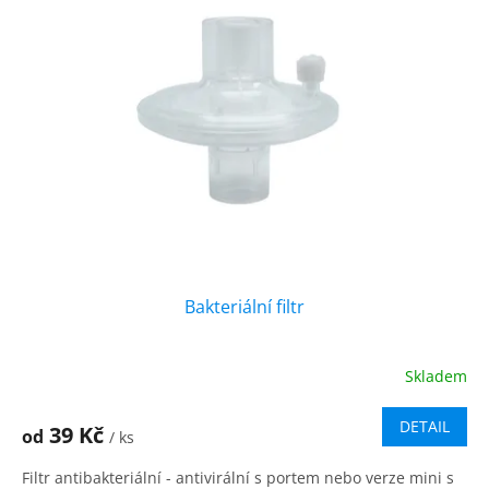
i
r
s
o
p
d
r
u
o
k
d
t
u
ů
k
t
ů
Bakteriální filtr
Skladem
DETAIL
39 Kč
od
/ ks
Filtr antibakteriální - antivirální s portem nebo verze mini s