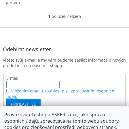
portem
1
položek celkem
O
v
l
Z
á
á
d
p
a
a
Odebírat newsletter
c
t
í
Vložte svůj e-mail a my vám budeme zasílat informace o nových
í
p
produktech na našem e-shopu.
r
v
k
E-mail
y
v
Vložením emailu souhlasíte se zpracováním osobních
ý
údajů
p
PŘIHLÁSIT SE
i
s
Provozovatel eshopu ASKER s.r.o., jako správce
u
osobních údajů, zpracovává na tomto webu soubory
Facebook
cookies pro zlepšování prostředí webových stránek,