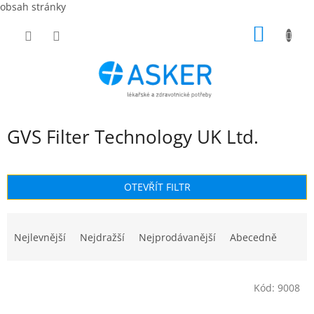
obsah stránky
Přejít
NÁKUP
na
obsah
KOŠÍK
GVS Filter Technology UK Ltd.
OTEVŘÍT FILTR
Ř
a
Nejlevnější
Nejdražší
Nejprodávanější
Abecedně
z
e
V
n
Kód:
9008
ý
í
p
p