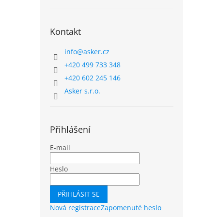
Kontakt
info
@
asker.cz
+420 499 733 348
+420 602 245 146
Asker s.r.o.
Přihlášení
E-mail
Heslo
PŘIHLÁSIT SE
Nová registrace
Zapomenuté heslo