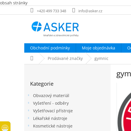
obsah stránky
Přejít
+420 499 733 348
info@asker.cz
na
obsah
Obchodní podmínky
Moje objednávka
O
Domů
Prodávané značky
gymnic
P
gym
o
Přeskočit
s
Kategorie
kategorie
t
r
Obvazový materiál
a
Vyšetření - odběry
n
Vyšetřovací přístroje
n
í
Lékařské nástroje
p
Kosmetické nástroje