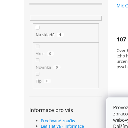
u
ů
k
Míč O
t
ů
Na skladě
1
107
Over 
Akce
0
jeho h
určen
psych
Novinka
0
Tip
0
Provoz
Informace pro vás
zpraco
webový
Prodávané značky
Dalším
Legislativa - informace