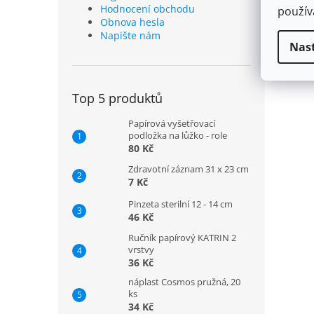
Hodnocení obchodu
použí
Obnova hesla
Napište nám
Nas
Top 5 produktů
Papírová vyšetřovací
podložka na lůžko - role
80 Kč
Zdravotní záznam 31 x 23 cm
7 Kč
Pinzeta sterilní 12 - 14 cm
46 Kč
Ručník papírový KATRIN 2
vrstvy
36 Kč
náplast Cosmos pružná, 20
ks
34 Kč