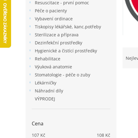
a
Resuscitace - první pomoc
n
Péče o pacienty
e
Vybavení ordinace
l
Tiskopisy lékářské, kanc.potřeby
Sterilizace a příprava
Dezinfekční prostředky
Ř
Hygienické a čistící prostředky
a
Nejle
Rehabilitace
z
Výuková anatomie
e
Stomatologie - péče o zuby
V
n
ý
Lékárničky
í
p
p
Náhradní díly
i
r
VÝPRODEJ
s
o
p
d
r
u
Cena
o
k
d
t
107
Kč
108
Kč