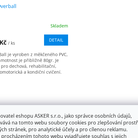
verball
Skladem
DETAIL
 Kč
/ ks
Ball je vyroben z měkčeného PVC,
motnost je přibližně 80gr. Je
 pro dechová, rehabilitační,
omotorická a kondiční cvičení.
O
v
l
á
d
a
ovatel eshopu ASKER s.r.o., jako správce osobních údajů,
c
vává na tomto webu soubory cookies pro zlepšování prostř
í
ch stránek, pro analytické účely a pro cílenou reklamu.
p
 procházením tohoto webu vyjadřujete souhlas s jejich