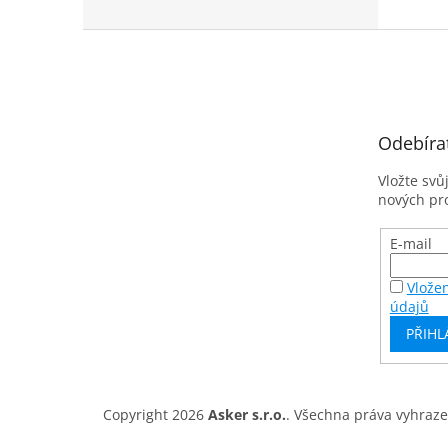
Z
á
p
a
t
Odebíra
í
Vložte svů
nových pr
E-mail
Vlože
údajů
PŘIHL
Copyright 2026
Asker s.r.o.
. Všechna práva vyhraz