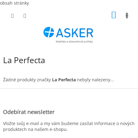
obsah stránky
Přejít
NÁKUP
na
obsah
KOŠÍK
La Perfecta
Žádné produkty značky
La Perfecta
nebyly nalezeny...
Z
á
p
a
Odebírat newsletter
t
Vložte svůj e-mail a my vám budeme zasílat informace o nových
í
produktech na našem e-shopu.