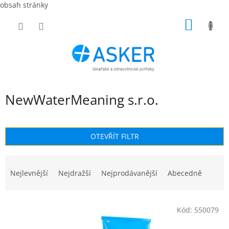
obsah stránky
Přejít
NÁKUP
na
obsah
KOŠÍK
NewWaterMeaning s.r.o.
OTEVŘÍT FILTR
Ř
a
Nejlevnější
Nejdražší
Nejprodávanější
Abecedně
z
e
V
n
Kód:
550079
ý
í
p
p