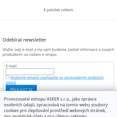
1
položek celkem
O
v
l
Z
á
á
d
p
a
a
Odebírat newsletter
c
t
í
Vložte svůj e-mail a my vám budeme zasílat informace o nových
í
p
produktech na našem e-shopu.
r
v
k
E-mail
y
v
Vložením emailu souhlasíte se zpracováním osobních
ý
údajů
p
PŘIHLÁSIT SE
i
s
Provozovatel eshopu ASKER s.r.o., jako správce
u
osobních údajů, zpracovává na tomto webu soubory
Facebook
cookies pro zlepšování prostředí webových stránek,
pro analytické účely a pro cílenou reklamu.