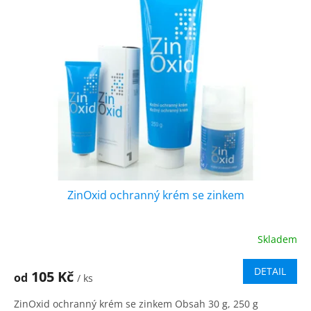
i
r
s
o
p
d
r
u
o
k
d
t
u
ů
k
t
ů
ZinOxid ochranný krém se zinkem
Skladem
DETAIL
105 Kč
od
/ ks
ZinOxid ochranný krém se zinkem Obsah 30 g, 250 g