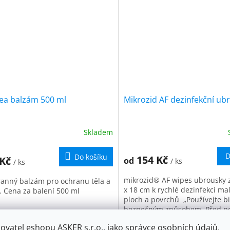
ea balzám 500 ml
Mikrozid AF dezinfekční ub
Skladem
D
Do košíku
154 Kč
 Kč
od
/ ks
/ ks
mikrozid® AF wipes ubrousky 
nný balzám pro ochranu těla a
x 18 cm k rychlé dezinfekci ma
. Cena za balení 500 ml
ploch a povrchů „Používejte b
bezpečným způsobem. Před po
si vždy přečtěte označení a...
ovatel eshopu ASKER s.r.o., jako správce osobních údajů,