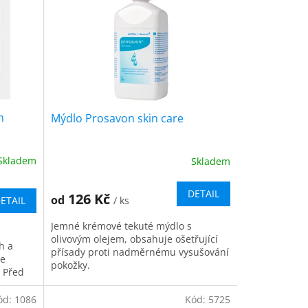
h
Mýdlo Prosavon skin care
Skladem
Skladem
Průměrné
hodnocení
produktu
DETAIL
126 Kč
od
/ ks
ETAIL
je
5,0
Jemné krémové tekuté mýdlo s
z
olivovým olejem, obsahuje ošetřující
5
h a
přísady proti nadměrnému vysušování
hvězdiček.
te
pokožky.
 Před
ení a...
ód:
1086
Kód:
5725