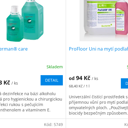
erman® care
ProFloor Uni na mytí podla
Skladem
Průměrné
hodnocení
94 Kč
od
produktu
/ ks
DETAIL
3 Kč
/ ks
D
je
Měrná
68,40 Kč / 1 l
5,0
cena:
á dezinfekce na bázi alkoholu
z
Univerzální čistící prostředek s
á pro hygienickou a chirurgickou
5
příjemnou vůní pro mytí podla
fekci rukou s pečujícím
hvězdiček.
omyvatelných ploch. „Používej
nthenolem a vitamínem E.
biocidy bezpečným způsobem.
ada za Septoderm) Balení: 100...
použitím si vždy přečtěte označ
Kód:
5749
K