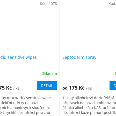
vejte...
Kód:
1078
Kód
zid sensitive wipes
Septoderm spray
Skladem
DETAIL
D
75 Kč
175 Kč
od
/ ks
/ ks
sky mikrozid® sensitive wipes
Tekutý alkoholový dezinfekční
nfekční utěrky na bázi
přípravek na bázi kombinovan
erních amoniových sloučenin,
účinku alkoholů a KAS, určeno
é k rychlé dezinfekci povrchů
dezinfekci kůže pomocí postřik