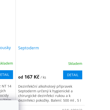
rousky
Septoderm
Skladem
Skladem
Průměrné
hodnocení
produktu
ETAIL
DETAIL
167 Kč
od
/ ks
je
4,5
z NT 14
Dezinfekční alkoholový přípravek
z
lých
Septoderm určený k hygienické a
5
iocidy
chirurgické dezinfekci rukou a k
hvězdiček.
užitím
dezinfekci pokožky. Balení: 500 ml , 5 l
kanystr Biocidní přípravek...