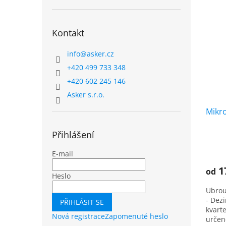
„Použí
Kontakt
info
@
asker.cz
+420 499 733 348
+420 602 245 146
Asker s.r.o.
Mikro
Přihlášení
E-mail
1
od
Heslo
Ubrou
- Dezi
PŘIHLÁSIT SE
kvart
Nová registrace
Zapomenuté heslo
určen