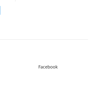
ed
(náhrada za Septoderm) Balení: 500 ml
, 1...
Facebook