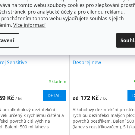
Kód:
6007
Kód
vává na tomto webu soubory cookies pro zlepšování prostř
ch stránek, pro analytické účely a pro cílenou reklamu.
 procházením tohoto webu vyjadřujete souhlas s jejich
váním.
Více informací
tavení
Souhl
ej Sensitive
Desprej new
Skladem
ěrné
Průměrné
cení
hodnocení
ktu
produktu
DETAIL
D
69 Kč
172 Kč
od
/ ks
/ ks
je
5,0
ý bezalkoholový dezinfekční
Alkoholový dezinfekční prostř
z
avek určený k rychlému čištění a
rychlou dezinfekci malých ploc
5
ekci povrchů citlivých na
povrchů postřikem. Balení 500
iček.
hvězdiček.
l. Balení: 500 ml láhev s
(lahev s rozstřikovačem), 5 l (k
řikovačem, 5 kg kanystr
„Používejte biocidy bezpečným.