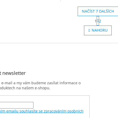
otnických prostředků. Vhodné...
Vhodný pro dezinfekci kůže př
vpichy a malými...
NAČÍST 7 DALŠÍCH
S
1
2
t
O
r
v
NAHORU
á
l
n
á
k
d
o
a
v
c
á
í
n
p
í
r
t newsletter
v
k
y
j e-mail a my vám budeme zasílat informace o
v
oduktech na našem e-shopu.
ý
p
i
s
ním emailu souhlasíte se zpracováním osobních
u