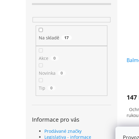
Na skladě
17
Akce
0
Balm
Novinka
0
Tip
0
147
Ochra
rukou
Informace pro vás
Prodávané značky
Provoz
Legislativa - informace