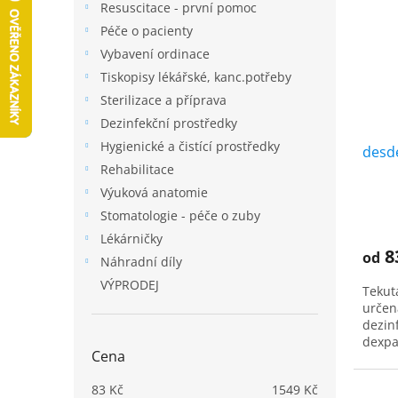
a
Resuscitace - první pomoc
i
r
n
Péče o pacienty
s
o
e
p
Vybavení ordinace
d
l
r
u
Tiskopisy lékářské, kanc.potřeby
o
k
Sterilizace a příprava
d
t
Dezinfekční prostředky
u
ů
Hygienické a čistící prostředky
desd
k
Rehabilitace
t
ů
Výuková anatomie
Stomatologie - péče o zuby
Lékárničky
8
od
Náhradní díly
VÝPRODEJ
Tekut
určen
dezin
dexpa
Cena
(náhr
83
Kč
1549
Kč