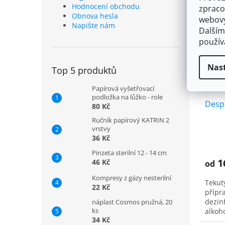
Hodnocení obchodu
zpraco
Obnova hesla
webový
Napište nám
Dalším
použí
Nas
Top 5 produktů
Papírová vyšetřovací
podložka na lůžko - role
Despr
80 Kč
Ručník papírový KATRIN 2
vrstvy
Prům
36 Kč
hodno
Pinzeta sterilní 12 - 14 cm
produ
1
46 Kč
od
je
5,0
Kompresy z gázy nesterilní
Tekut
z
22 Kč
přípr
5
dezinf
náplast Cosmos pružná, 20
hvězd
ks
alkoho
34 Kč
rozst