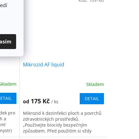
:
572600
Kód:
109160
edí
asím
Mikrozid AF liquid
Skladem
Skladem
ETAIL
DETAIL
175 Kč
od
/ ks
edek pro
Mikrozid k dezinfekci ploch a povrchů
h a
zdravotnických prostředků.
 ml
„Používejte biocidy bezpečným
anystr)
způsobem. Před použitím si vždy
..
přečtěte označení a informace o