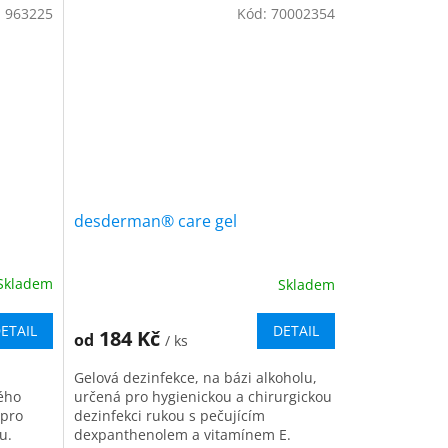
přípravku“....
:
963225
Kód:
70002354
desderman® care gel
Skladem
Skladem
ETAIL
DETAIL
184 Kč
od
/ ks
Gelová dezinfekce, na bázi alkoholu,
ého
určená pro hygienickou a chirurgickou
 pro
dezinfekci rukou s pečujícím
u.
dexpanthenolem a vitamínem E.