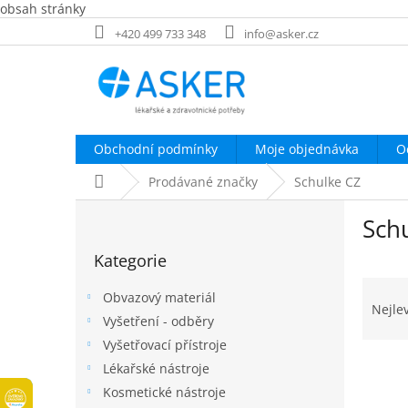
obsah stránky
Přejít
+420 499 733 348
info@asker.cz
na
obsah
Obchodní podmínky
Moje objednávka
O
Domů
Prodávané značky
Schulke CZ
P
Sch
o
Přeskočit
s
Kategorie
kategorie
t
Ř
r
Obvazový materiál
a
a
Nejle
Vyšetření - odběry
z
n
e
Vyšetřovací přístroje
n
V
n
í
Lékařské nástroje
ý
í
p
Kosmetické nástroje
p
p