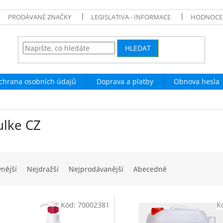
PRODÁVANÉ ZNAČKY
LEGISLATIVA - INFORMACE
HODNOCE
HLEDAT
chrana osobních údajů
Doprava a platby
Obnova hesla
ulke CZ
vnější
Nejdražší
Nejprodávanější
Abecedně
Kód:
70002381
K