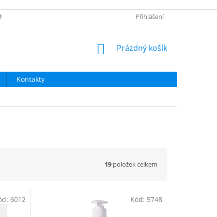
NÍ OBCHODU
OBNOVA HESLA
NAPIŠTE NÁM
Přihlášení
NÁKUPNÍ
Prázdný košík
KOŠÍK
Kontakty
19
položek celkem
ód:
6012
Kód:
5748