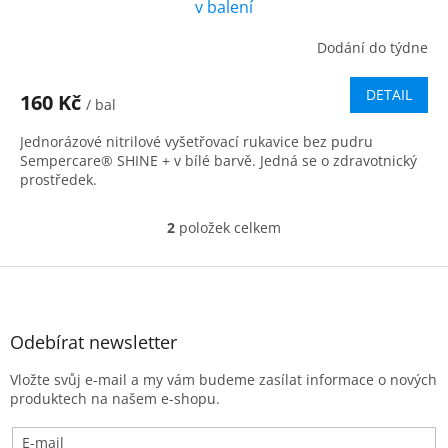
v balení
Dodání do týdne
Průměrné
hodnocení
produktu
DETAIL
160 Kč
/ bal
je
5,0
Jednorázové nitrilové vyšetřovací rukavice bez pudru
z
Sempercare® SHINE + v bílé barvě. Jedná se o zdravotnický
5
prostředek.
hvězdiček.
2
položek celkem
O
v
l
Z
á
á
d
p
a
a
Odebírat newsletter
c
t
í
Vložte svůj e-mail a my vám budeme zasílat informace o nových
í
p
produktech na našem e-shopu.
r
v
k
E-mail