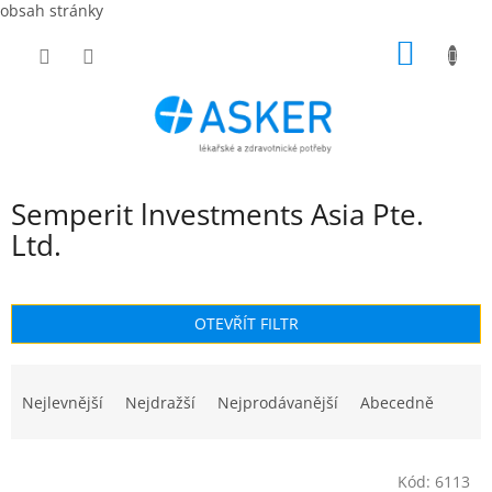
obsah stránky
Přejít
NÁKUP
na
obsah
KOŠÍK
Semperit lnvestments Asia Pte.
Ltd.
OTEVŘÍT FILTR
Ř
a
Nejlevnější
Nejdražší
Nejprodávanější
Abecedně
z
e
V
n
Kód:
6113