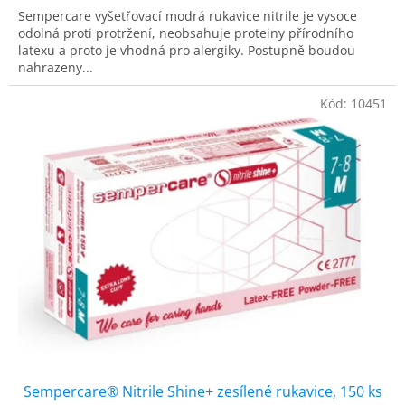
5,0
Sempercare vyšetřovací modrá rukavice nitrile je vysoce
z
odolná proti protržení, neobsahuje proteiny přírodního
5
latexu a proto je vhodná pro alergiky. Postupně boudou
hvězdiček.
nahrazeny...
Kód:
10451
Sempercare® Nitrile Shine+ zesílené rukavice, 150 ks