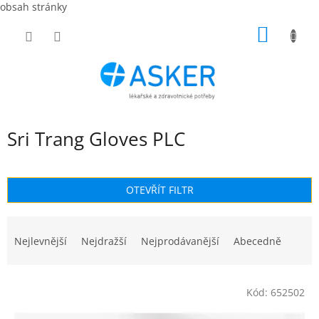
obsah stránky
Přejít
NÁKUP
na
obsah
KOŠÍK
Sri Trang Gloves PLC
OTEVŘÍT FILTR
Ř
a
Nejlevnější
Nejdražší
Nejprodávanější
Abecedně
z
e
V
n
Kód:
652502
ý
í
p
p