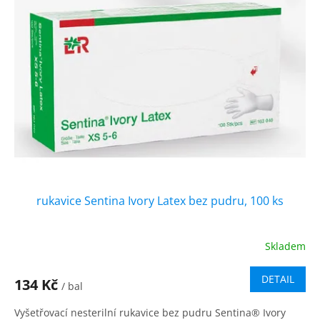
i
r
s
o
p
d
r
u
o
k
d
t
u
ů
k
t
ů
rukavice Sentina Ivory Latex bez pudru, 100 ks
Skladem
DETAIL
134 Kč
/ bal
Vyšetřovací nesterilní rukavice bez pudru Sentina® Ivory