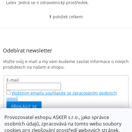
Latex Jedná se o zdravotnický prostředek.
1
položek celkem
O
v
l
Z
á
á
d
p
a
a
Odebírat newsletter
c
t
í
Vložte svůj e-mail a my vám budeme zasílat informace o nových
í
p
produktech na našem e-shopu.
r
v
k
E-mail
y
v
Vložením emailu souhlasíte se zpracováním osobních
ý
údajů
p
PŘIHLÁSIT SE
i
s
Provozovatel eshopu ASKER s.r.o., jako správce
u
osobních údajů, zpracovává na tomto webu soubory
Facebook
cookies pro zlepšování prostředí webových stránek,