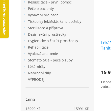
a
Resuscitace - první pomoc
i
r
n
Péče o pacienty
s
o
e
p
Vybavení ordinace
d
l
r
u
Tiskopisy lékářské, kanc.potřeby
o
k
Sterilizace a příprava
d
t
Dezinfekční prostředky
u
ů
Hygienické a čistící prostředky
k
Léká
Rehabilitace
t
Tani
ů
Výuková anatomie
Stomatologie - péče o zuby
Lékárničky
15 
Náhradní díly
VÝPRODEJ
Osobn
zobra
Cena
15990
Kč
15991
Kč