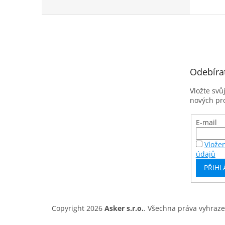
Z
á
p
a
t
Odebíra
í
Vložte svů
nových pr
E-mail
Vlože
údajů
PŘIHL
Copyright 2026
Asker s.r.o.
. Všechna práva vyhraz