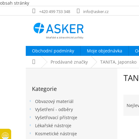
obsah stránky
Přejít
+420 499 733 348
info@asker.cz
na
obsah
Obchodní podmínky
Moje objednávka
O
Domů
Prodávané značky
TANITA, Japonsko
P
TAN
o
Přeskočit
s
Kategorie
kategorie
t
Ř
r
Obvazový materiál
a
a
Nejle
Vyšetření - odběry
z
n
e
Vyšetřovací přístroje
n
V
n
í
Lékařské nástroje
ý
í
p
Kosmetické nástroje
p
p