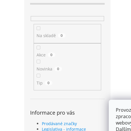
Na skladě
0
Akce
0
Novinka
0
Tip
0
Provoz
Informace pro vás
zpraco
webový
Prodávané značky
Dalším
Legislativa - informace