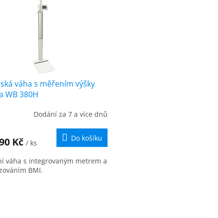
řská váha s měřením výšky
ta WB 380H
Dodání za 7 a více dnů
Do košíku
990 Kč
/ ks
í váha s integrovaným metrem a
zováním BMI.
O
v
l