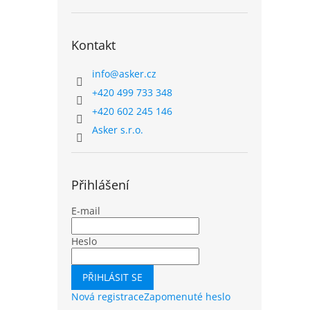
Kontakt
info
@
asker.cz
+420 499 733 348
+420 602 245 146
Asker s.r.o.
Přihlášení
E-mail
Heslo
PŘIHLÁSIT SE
Nová registrace
Zapomenuté heslo