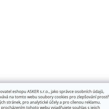
á
d
a
c
í
p
r
v
k
y
v
ý
p
i
s
u
ovatel eshopu ASKER s.r.o., jako správce osobních údajů,
vává na tomto webu soubory cookies pro zlepšování prostř
ch stránek, pro analytické účely a pro cílenou reklamu.
 procházením tohoto webu vyjadřujete souhlas s jejich