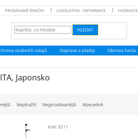
PRODÁVANÉ ZNAČKY
LEGISLATIVA - INFORMACE
HODNOCE
HLEDAT
chrana osobních údajů
Doprava a platby
Obnova hesla
ITA, Japonsko
vnější
Nejdražší
Nejprodávanější
Abecedně
Kód:
8211