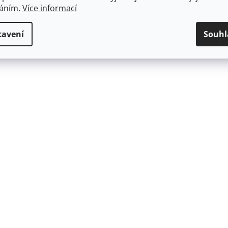
váním.
Více informací
tavení
Souhl