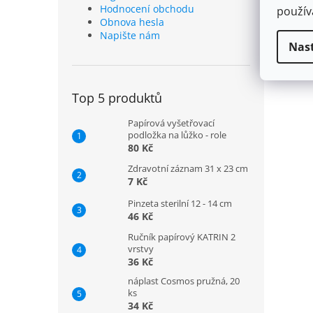
Hodnocení obchodu
použí
Obnova hesla
Napište nám
Nas
Top 5 produktů
Papírová vyšetřovací
podložka na lůžko - role
80 Kč
Zdravotní záznam 31 x 23 cm
7 Kč
Pinzeta sterilní 12 - 14 cm
46 Kč
Ručník papírový KATRIN 2
vrstvy
36 Kč
náplast Cosmos pružná, 20
ks
34 Kč